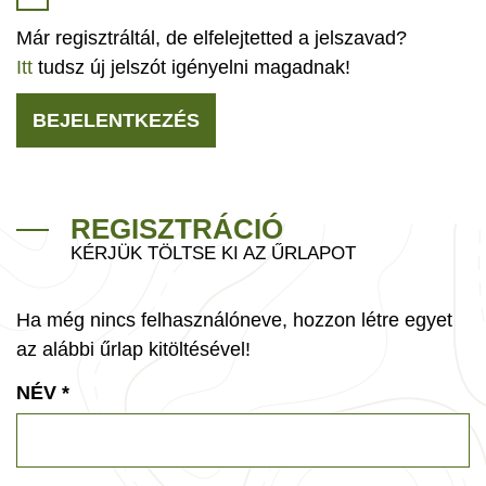
Már regisztráltál, de elfelejtetted a jelszavad?
Itt
tudsz új jelszót igényelni magadnak!
BEJELENTKEZÉS
REGISZTRÁCIÓ
KÉRJÜK TÖLTSE KI AZ ŰRLAPOT
Ha még nincs felhasználóneve, hozzon létre egyet
az alábbi űrlap kitöltésével!
NÉV
*