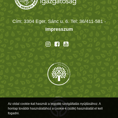
Cím: 3304 Eger, Sánc u. 6. Tel: 36/411-581
-
Impresszum
Az oldal cookie-kat használ a legjobb szolgáltatás nyújtásához. A
honlap további használatához a cookie-k (sütik) használatát el kell
fogadni.