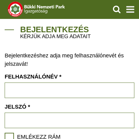
KERESÉS
IGAZGATÓSÁG
BEJELENTKEZÉS
KÉRJÜK ADJA MEG ADATAIT
TERMÉSZETVÉDELEM
Bejelentkezéshez adja meg felhasználónevét és
VÍZVÉDELEM
jelszavát!
ÖKOTURIZMUS
FELHASZNÁLÓNÉV
*
OKTATÁS
GEOPARKOK
JELSZÓ
*
KAPCSOLAT
EMLÉKEZZ RÁM