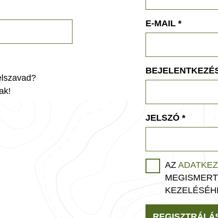
E-MAIL
*
BEJELENTKEZÉS
jelszavad?
ak!
JELSZÓ
*
AZ
ADATKEZ
MEGISMERT
KEZELÉSÉH
REGISZTRÁLÁ