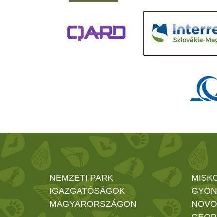
NEMZETI PARK
MISK
IGAZGATÓSÁGOK
GYÖN
MAGYARORSZÁGON
NOVO
GEOP