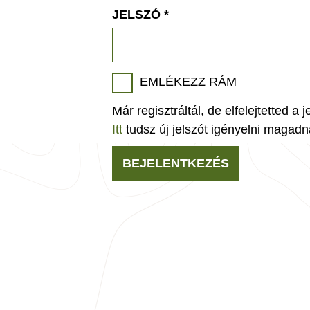
JELSZÓ
*
EMLÉKEZZ RÁM
Már regisztráltál, de elfelejtetted a 
Itt
tudsz új jelszót igényelni magadn
BEJELENTKEZÉS