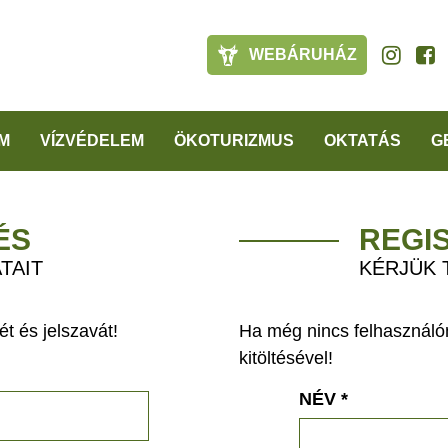
WEBÁRUHÁZ
M
VÍZVÉDELEM
ÖKOTURIZMUS
OKTATÁS
G
ÉS
REGI
TAIT
KÉRJÜK 
t és jelszavát!
Ha még nincs felhasználón
kitöltésével!
NÉV
*