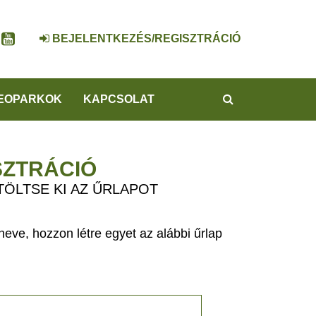
BEJELENTKEZÉS/REGISZTRÁCIÓ
KERESÉS
EOPARKOK
KAPCSOLAT
SZTRÁCIÓ
TÖLTSE KI AZ ŰRLAPOT
eve, hozzon létre egyet az alábbi űrlap