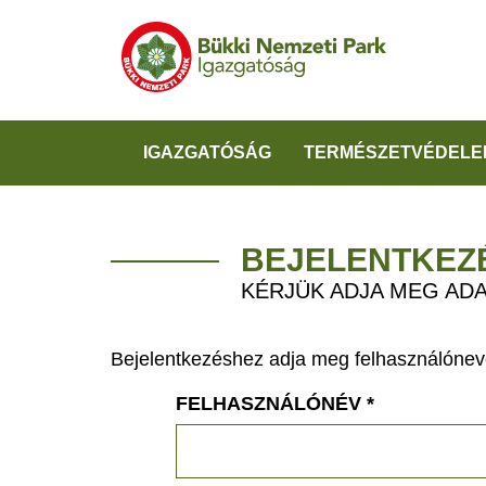
IGAZGATÓSÁG
TERMÉSZETVÉDELE
BEJELENTKEZ
KÉRJÜK ADJA MEG ADA
Bejelentkezéshez adja meg felhasználónevé
FELHASZNÁLÓNÉV
*