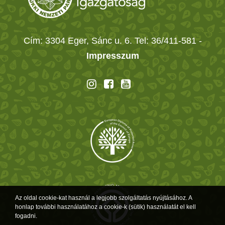
Cím: 3304 Eger, Sánc u. 6. Tel: 36/411-581
-
Impresszum
Az oldal cookie-kat használ a legjobb szolgáltatás nyújtásához. A
honlap további használatához a cookie-k (sütik) használatát el kell
fogadni.