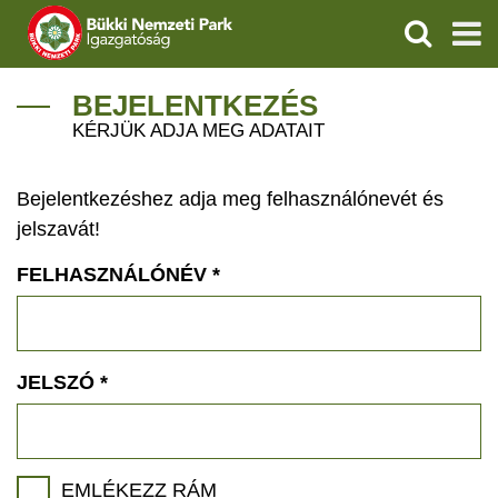
KERESÉS
IGAZGATÓSÁG
BEJELENTKEZÉS
KÉRJÜK ADJA MEG ADATAIT
TERMÉSZETVÉDELEM
Bejelentkezéshez adja meg felhasználónevét és
VÍZVÉDELEM
jelszavát!
ÖKOTURIZMUS
FELHASZNÁLÓNÉV
*
OKTATÁS
GEOPARKOK
JELSZÓ
*
KAPCSOLAT
EMLÉKEZZ RÁM