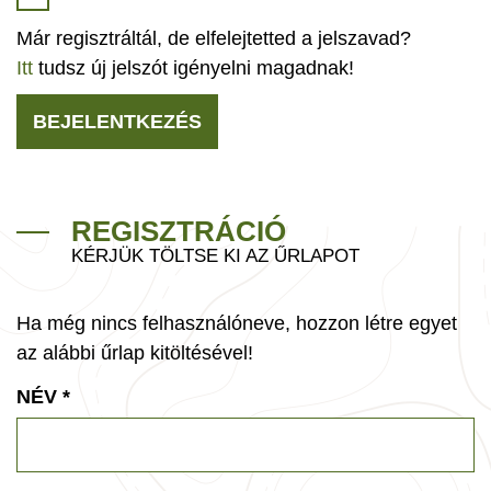
Már regisztráltál, de elfelejtetted a jelszavad?
Itt
tudsz új jelszót igényelni magadnak!
BEJELENTKEZÉS
REGISZTRÁCIÓ
KÉRJÜK TÖLTSE KI AZ ŰRLAPOT
Ha még nincs felhasználóneve, hozzon létre egyet
az alábbi űrlap kitöltésével!
NÉV
*