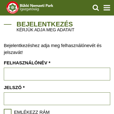
KERESÉS
IGAZGATÓSÁG
BEJELENTKEZÉS
KÉRJÜK ADJA MEG ADATAIT
TERMÉSZETVÉDELEM
Bejelentkezéshez adja meg felhasználónevét és
VÍZVÉDELEM
jelszavát!
ÖKOTURIZMUS
FELHASZNÁLÓNÉV
*
OKTATÁS
GEOPARKOK
JELSZÓ
*
KAPCSOLAT
EMLÉKEZZ RÁM