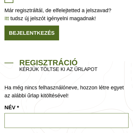
Már regisztráltál, de elfelejtetted a jelszavad?
Itt
tudsz új jelszót igényelni magadnak!
BEJELENTKEZÉS
REGISZTRÁCIÓ
KÉRJÜK TÖLTSE KI AZ ŰRLAPOT
Ha még nincs felhasználóneve, hozzon létre egyet
az alábbi űrlap kitöltésével!
NÉV
*