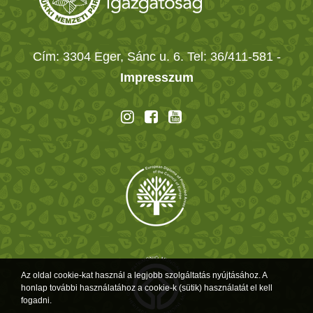
Cím: 3304 Eger, Sánc u. 6. Tel: 36/411-581
-
Impresszum
Az oldal cookie-kat használ a legjobb szolgáltatás nyújtásához. A
honlap további használatához a cookie-k (sütik) használatát el kell
fogadni.