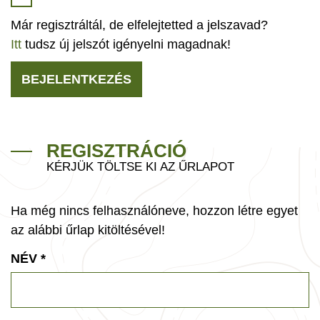
Már regisztráltál, de elfelejtetted a jelszavad?
Itt
tudsz új jelszót igényelni magadnak!
BEJELENTKEZÉS
REGISZTRÁCIÓ
KÉRJÜK TÖLTSE KI AZ ŰRLAPOT
Ha még nincs felhasználóneve, hozzon létre egyet
az alábbi űrlap kitöltésével!
NÉV
*