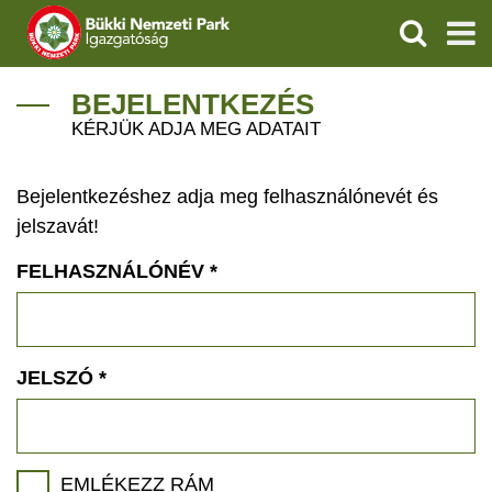
KERESÉS
IGAZGATÓSÁG
BEJELENTKEZÉS
KÉRJÜK ADJA MEG ADATAIT
TERMÉSZETVÉDELEM
Bejelentkezéshez adja meg felhasználónevét és
VÍZVÉDELEM
jelszavát!
ÖKOTURIZMUS
FELHASZNÁLÓNÉV
*
OKTATÁS
GEOPARKOK
JELSZÓ
*
KAPCSOLAT
EMLÉKEZZ RÁM