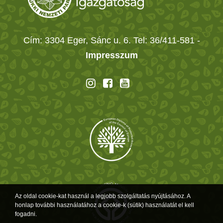
Cím: 3304 Eger, Sánc u. 6. Tel: 36/411-581
-
Impresszum
Az oldal cookie-kat használ a legjobb szolgáltatás nyújtásához. A
honlap további használatához a cookie-k (sütik) használatát el kell
fogadni.