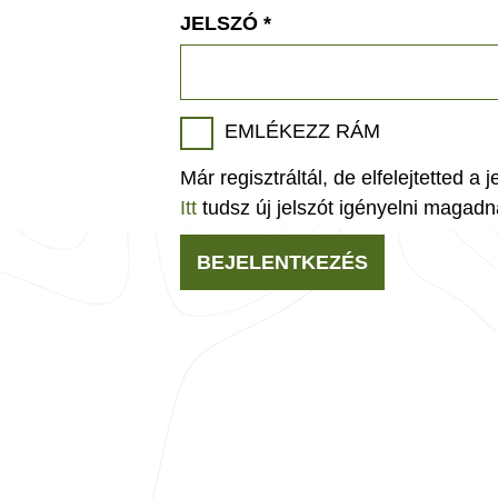
JELSZÓ
*
EMLÉKEZZ RÁM
Már regisztráltál, de elfelejtetted a 
Itt
tudsz új jelszót igényelni magadn
BEJELENTKEZÉS