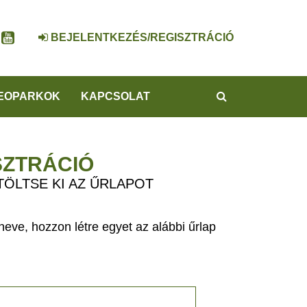
BEJELENTKEZÉS/REGISZTRÁCIÓ
KERESÉS
EOPARKOK
KAPCSOLAT
SZTRÁCIÓ
TÖLTSE KI AZ ŰRLAPOT
eve, hozzon létre egyet az alábbi űrlap