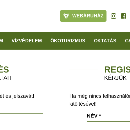
WEBÁRUHÁZ
M
VÍZVÉDELEM
ÖKOTURIZMUS
OKTATÁS
G
ÉS
REGI
TAIT
KÉRJÜK 
t és jelszavát!
Ha még nincs felhasználón
kitöltésével!
NÉV
*