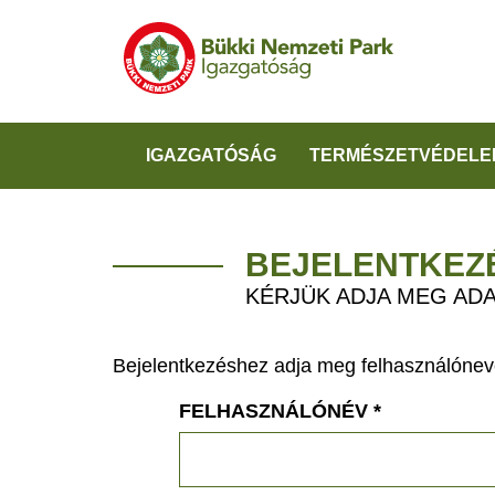
IGAZGATÓSÁG
TERMÉSZETVÉDELE
BEJELENTKEZ
KÉRJÜK ADJA MEG ADA
Bejelentkezéshez adja meg felhasználónevé
FELHASZNÁLÓNÉV
*