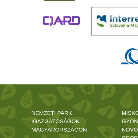
NEMZETI PARK
MISK
IGAZGATÓSÁGOK
GYÖN
MAGYARORSZÁGON
NOVO
GEOP