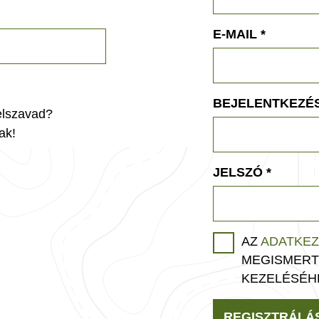
E-MAIL
*
BEJELENTKEZÉS
jelszavad?
ak!
JELSZÓ
*
AZ
ADATKEZ
MEGISMERT
KEZELÉSÉH
REGISZTRÁLÁ