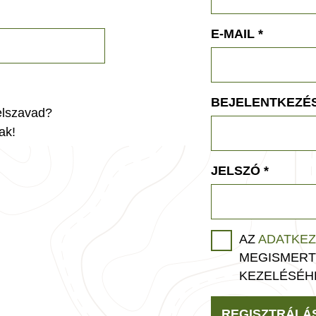
E-MAIL
*
BEJELENTKEZÉS
jelszavad?
ak!
JELSZÓ
*
AZ
ADATKEZ
MEGISMERT
KEZELÉSÉH
REGISZTRÁLÁ