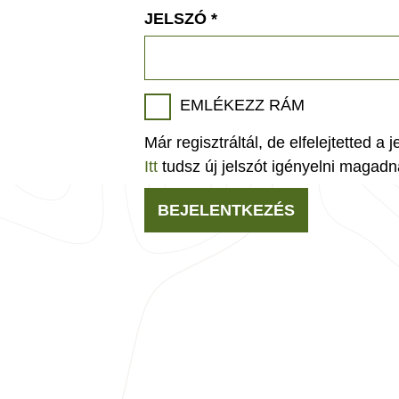
JELSZÓ
*
EMLÉKEZZ RÁM
Már regisztráltál, de elfelejtetted a 
Itt
tudsz új jelszót igényelni magadn
BEJELENTKEZÉS