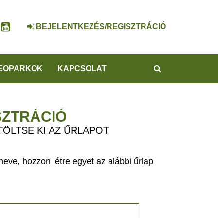
BEJELENTKEZÉS/REGISZTRÁCIÓ
KERESÉS
EOPARKOK
KAPCSOLAT
SZTRÁCIÓ
TÖLTSE KI AZ ŰRLAPOT
eve, hozzon létre egyet az alábbi űrlap