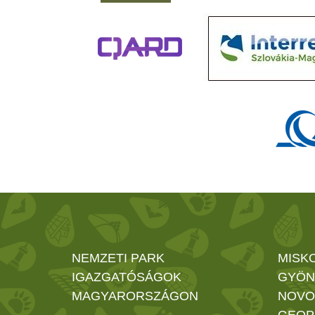
NEMZETI PARK
MISK
IGAZGATÓSÁGOK
GYÖN
MAGYARORSZÁGON
NOVO
GEOP