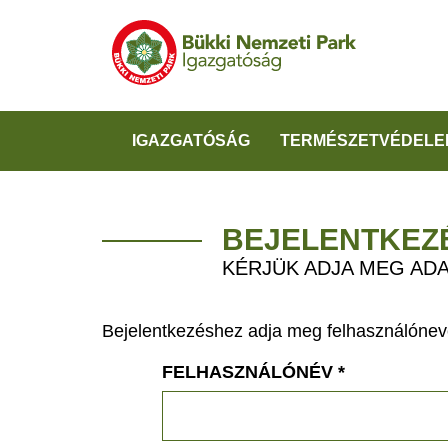
IGAZGATÓSÁG
TERMÉSZETVÉDELE
BEJELENTKEZ
KÉRJÜK ADJA MEG ADA
Bejelentkezéshez adja meg felhasználónevé
FELHASZNÁLÓNÉV
*