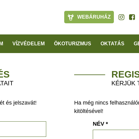
WEBÁRUHÁZ
M
VÍZVÉDELEM
ÖKOTURIZMUS
OKTATÁS
G
ÉS
REGI
TAIT
KÉRJÜK 
t és jelszavát!
Ha még nincs felhasználón
kitöltésével!
NÉV
*