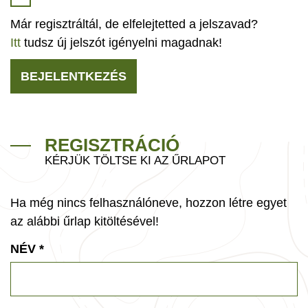
Már regisztráltál, de elfelejtetted a jelszavad?
Itt
tudsz új jelszót igényelni magadnak!
BEJELENTKEZÉS
REGISZTRÁCIÓ
KÉRJÜK TÖLTSE KI AZ ŰRLAPOT
Ha még nincs felhasználóneve, hozzon létre egyet
az alábbi űrlap kitöltésével!
NÉV
*