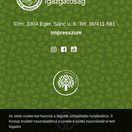
Cím: 3304 Eger, Sánc u. 6. Tel: 36/411-581
-
Impresszum
Az oldal cookie-kat használ a legjobb szolgáltatás nyújtásához. A
honlap további használatához a cookie-k (sütik) használatát el kell
fogadni.