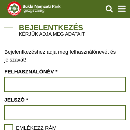
KERESÉS
IGAZGATÓSÁG
BEJELENTKEZÉS
KÉRJÜK ADJA MEG ADATAIT
TERMÉSZETVÉDELEM
Bejelentkezéshez adja meg felhasználónevét és
VÍZVÉDELEM
jelszavát!
ÖKOTURIZMUS
FELHASZNÁLÓNÉV
*
OKTATÁS
GEOPARKOK
JELSZÓ
*
KAPCSOLAT
EMLÉKEZZ RÁM