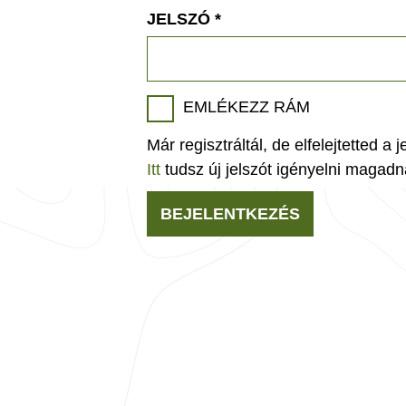
JELSZÓ
*
EMLÉKEZZ RÁM
Már regisztráltál, de elfelejtetted a 
Itt
tudsz új jelszót igényelni magadn
BEJELENTKEZÉS