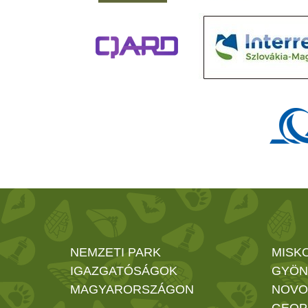
NEMZETI PARK
MISK
IGAZGATÓSÁGOK
GYÖN
MAGYARORSZÁGON
NOVO
GEOP