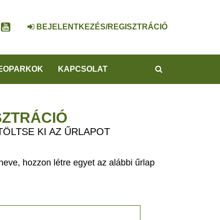
BEJELENTKEZÉS/REGISZTRÁCIÓ
KERESÉS
EOPARKOK
KAPCSOLAT
SZTRÁCIÓ
TÖLTSE KI AZ ŰRLAPOT
eve, hozzon létre egyet az alábbi űrlap