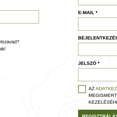
E-MAIL
*
BEJELENTKEZÉS
jelszavad?
ak!
JELSZÓ
*
AZ
ADATKEZ
MEGISMERT
KEZELÉSÉH
REGISZTRÁLÁ