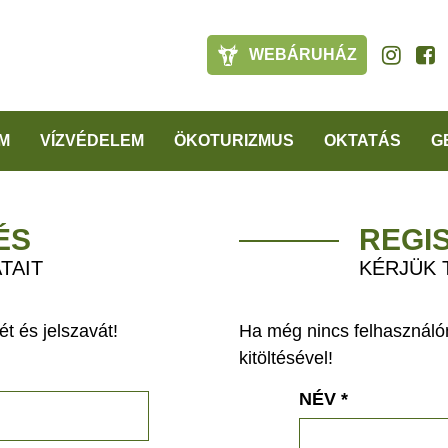
WEBÁRUHÁZ
M
VÍZVÉDELEM
ÖKOTURIZMUS
OKTATÁS
G
ÉS
REGI
TAIT
KÉRJÜK 
t és jelszavát!
Ha még nincs felhasználón
kitöltésével!
NÉV
*