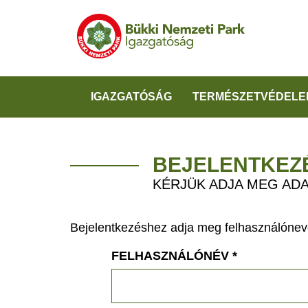
IGAZGATÓSÁG
TERMÉSZETVÉDELE
BEJELENTKEZ
KÉRJÜK ADJA MEG ADA
Bejelentkezéshez adja meg felhasználónevé
FELHASZNÁLÓNÉV
*