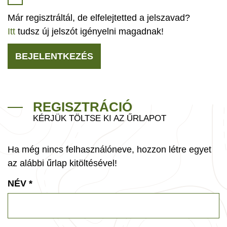
Már regisztráltál, de elfelejtetted a jelszavad?
Itt
tudsz új jelszót igényelni magadnak!
BEJELENTKEZÉS
REGISZTRÁCIÓ
KÉRJÜK TÖLTSE KI AZ ŰRLAPOT
Ha még nincs felhasználóneve, hozzon létre egyet
az alábbi űrlap kitöltésével!
NÉV
*