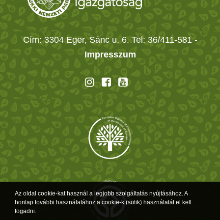
Cím: 3304 Eger, Sánc u. 6. Tel: 36/411-581
-
Impresszum
Az oldal cookie-kat használ a legjobb szolgáltatás nyújtásához. A
honlap további használatához a cookie-k (sütik) használatát el kell
fogadni.