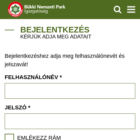
KERESÉS
IGAZGATÓSÁG
BEJELENTKEZÉS
KÉRJÜK ADJA MEG ADATAIT
TERMÉSZETVÉDELEM
Bejelentkezéshez adja meg felhasználónevét és
VÍZVÉDELEM
jelszavát!
ÖKOTURIZMUS
FELHASZNÁLÓNÉV
*
OKTATÁS
GEOPARKOK
JELSZÓ
*
KAPCSOLAT
EMLÉKEZZ RÁM