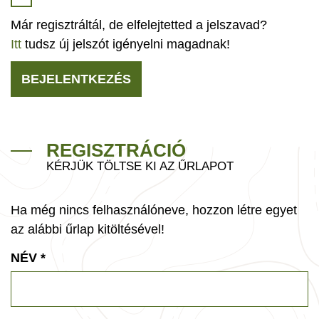
Már regisztráltál, de elfelejtetted a jelszavad?
Itt
tudsz új jelszót igényelni magadnak!
BEJELENTKEZÉS
REGISZTRÁCIÓ
KÉRJÜK TÖLTSE KI AZ ŰRLAPOT
Ha még nincs felhasználóneve, hozzon létre egyet
az alábbi űrlap kitöltésével!
NÉV
*