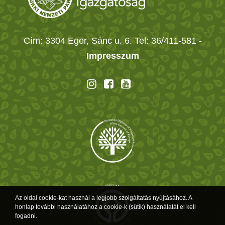
Cím: 3304 Eger, Sánc u. 6. Tel: 36/411-581
-
Impresszum
Az oldal cookie-kat használ a legjobb szolgáltatás nyújtásához. A
honlap további használatához a cookie-k (sütik) használatát el kell
fogadni.