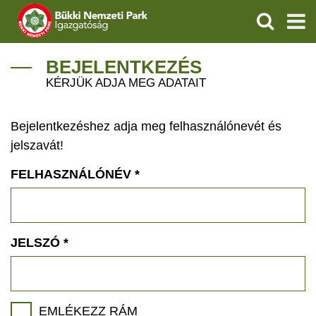
KERESÉS
IGAZGATÓSÁG
BEJELENTKEZÉS
KÉRJÜK ADJA MEG ADATAIT
TERMÉSZETVÉDELEM
Bejelentkezéshez adja meg felhasználónevét és
VÍZVÉDELEM
jelszavát!
ÖKOTURIZMUS
FELHASZNÁLÓNÉV
*
OKTATÁS
GEOPARKOK
JELSZÓ
*
KAPCSOLAT
EMLÉKEZZ RÁM