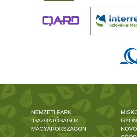
NEMZETI PARK
MISK
IGAZGATÓSÁGOK
GYÖN
MAGYARORSZÁGON
NOVO
GEOP