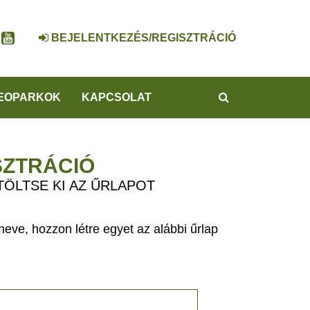
BEJELENTKEZÉS/REGISZTRÁCIÓ
KERESÉS
EOPARKOK
KAPCSOLAT
SZTRÁCIÓ
TÖLTSE KI AZ ŰRLAPOT
eve, hozzon létre egyet az alábbi űrlap