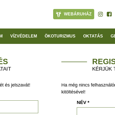
WEBÁRUHÁZ
M
VÍZVÉDELEM
ÖKOTURIZMUS
OKTATÁS
G
ÉS
REGI
TAIT
KÉRJÜK 
t és jelszavát!
Ha még nincs felhasználón
kitöltésével!
NÉV
*