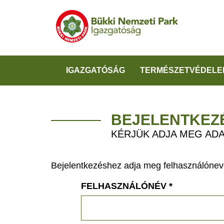
IGAZGATÓSÁG
TERMÉSZETVÉDELE
BEJELENTKEZ
KÉRJÜK ADJA MEG ADA
Bejelentkezéshez adja meg felhasználónevé
FELHASZNÁLÓNÉV
*