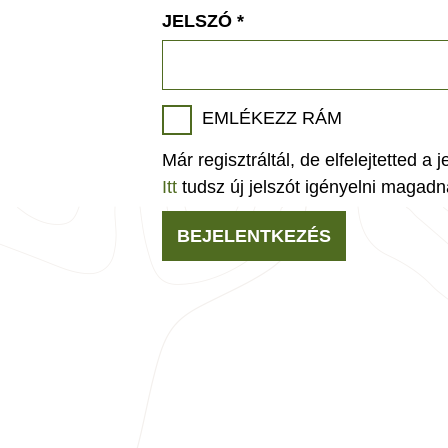
JELSZÓ
*
EMLÉKEZZ RÁM
Már regisztráltál, de elfelejtetted a 
Itt
tudsz új jelszót igényelni magadn
BEJELENTKEZÉS