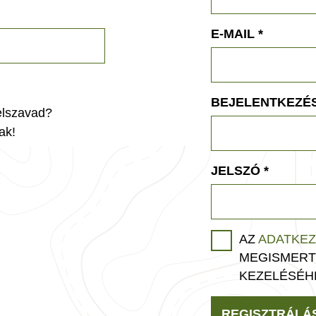
E-MAIL
*
BEJELENTKEZÉS
jelszavad?
ak!
JELSZÓ
*
AZ
ADATKEZ
MEGISMERT
KEZELÉSÉH
REGISZTRÁLÁ