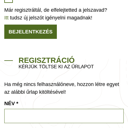
Már regisztráltál, de elfelejtetted a jelszavad?
Itt
tudsz új jelszót igényelni magadnak!
BEJELENTKEZÉS
REGISZTRÁCIÓ
KÉRJÜK TÖLTSE KI AZ ŰRLAPOT
Ha még nincs felhasználóneve, hozzon létre egyet
az alábbi űrlap kitöltésével!
NÉV
*