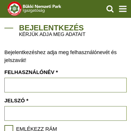
KERESÉS
IGAZGATÓSÁG
BEJELENTKEZÉS
KÉRJÜK ADJA MEG ADATAIT
TERMÉSZETVÉDELEM
Bejelentkezéshez adja meg felhasználónevét és
VÍZVÉDELEM
jelszavát!
ÖKOTURIZMUS
FELHASZNÁLÓNÉV
*
OKTATÁS
GEOPARKOK
JELSZÓ
*
KAPCSOLAT
EMLÉKEZZ RÁM