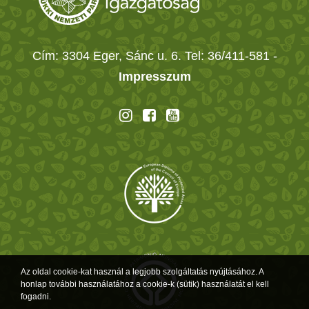
Cím: 3304 Eger, Sánc u. 6. Tel: 36/411-581
-
Impresszum
Az oldal cookie-kat használ a legjobb szolgáltatás nyújtásához. A
honlap további használatához a cookie-k (sütik) használatát el kell
fogadni.