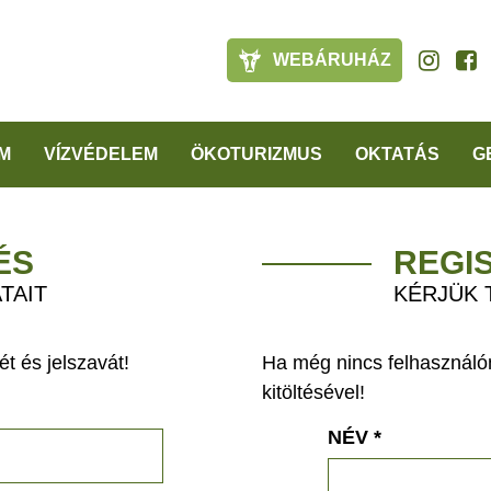
WEBÁRUHÁZ
M
VÍZVÉDELEM
ÖKOTURIZMUS
OKTATÁS
G
ÉS
REGI
TAIT
KÉRJÜK 
t és jelszavát!
Ha még nincs felhasználón
kitöltésével!
NÉV
*