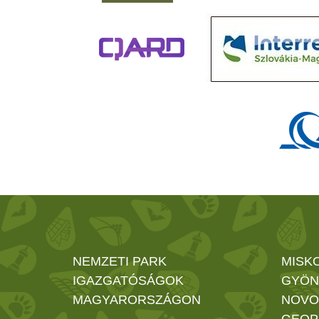
NEMZETI PARK
MISK
IGAZGATÓSÁGOK
GYÖN
MAGYARORSZÁGON
NOVO
GEOP