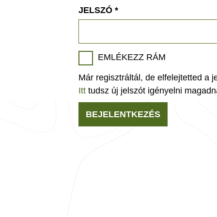
JELSZÓ
*
EMLÉKEZZ RÁM
Már regisztráltál, de elfelejtetted a 
Itt
tudsz új jelszót igényelni magadn
BEJELENTKEZÉS