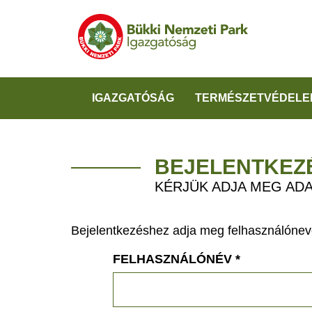
IGAZGATÓSÁG
TERMÉSZETVÉDELE
BEJELENTKEZ
KÉRJÜK ADJA MEG ADA
Bejelentkezéshez adja meg felhasználónevé
FELHASZNÁLÓNÉV
*