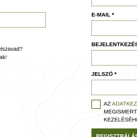
E-MAIL
*
BEJELENTKEZÉS
jelszavad?
ak!
JELSZÓ
*
AZ
ADATKEZ
MEGISMERT
KEZELÉSÉH
REGISZTRÁLÁ