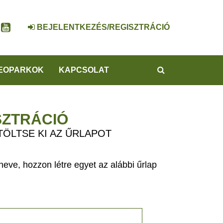
BEJELENTKEZÉS/REGISZTRÁCIÓ
KERESÉS
EOPARKOK
KAPCSOLAT
SZTRÁCIÓ
TÖLTSE KI AZ ŰRLAPOT
eve, hozzon létre egyet az alábbi űrlap