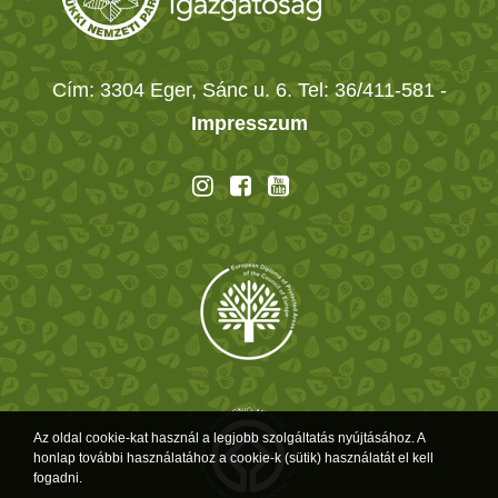
Cím: 3304 Eger, Sánc u. 6. Tel: 36/411-581
-
Impresszum
Az oldal cookie-kat használ a legjobb szolgáltatás nyújtásához. A
honlap további használatához a cookie-k (sütik) használatát el kell
fogadni.