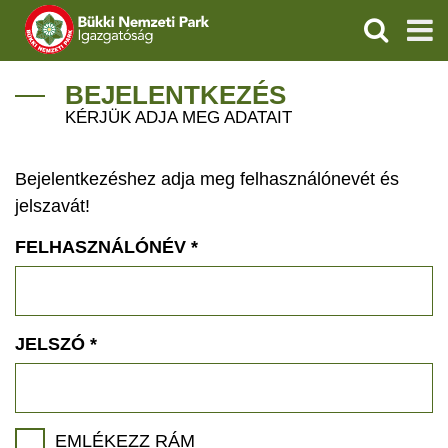
KERESÉS
IGAZGATÓSÁG
BEJELENTKEZÉS
KÉRJÜK ADJA MEG ADATAIT
TERMÉSZETVÉDELEM
Bejelentkezéshez adja meg felhasználónevét és
VÍZVÉDELEM
jelszavát!
ÖKOTURIZMUS
FELHASZNÁLÓNÉV
*
OKTATÁS
GEOPARKOK
JELSZÓ
*
KAPCSOLAT
EMLÉKEZZ RÁM