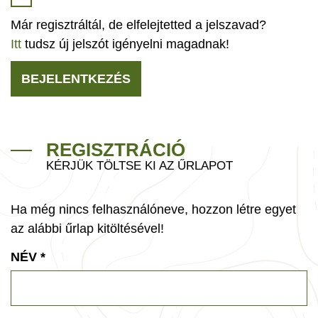
Már regisztráltál, de elfelejtetted a jelszavad?
Itt
tudsz új jelszót igényelni magadnak!
BEJELENTKEZÉS
REGISZTRÁCIÓ
KÉRJÜK TÖLTSE KI AZ ŰRLAPOT
Ha még nincs felhasználóneve, hozzon létre egyet
az alábbi űrlap kitöltésével!
NÉV
*