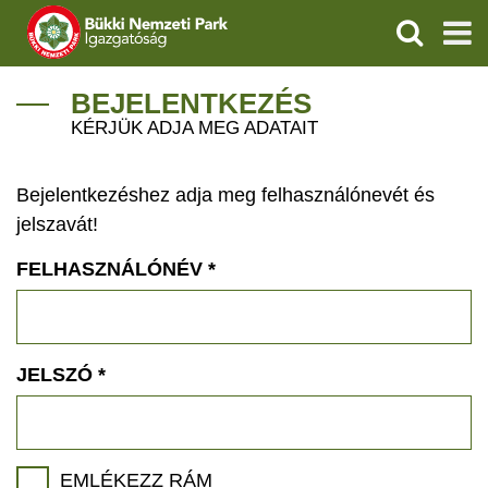
KERESÉS
IGAZGATÓSÁG
BEJELENTKEZÉS
KÉRJÜK ADJA MEG ADATAIT
TERMÉSZETVÉDELEM
Bejelentkezéshez adja meg felhasználónevét és
VÍZVÉDELEM
jelszavát!
ÖKOTURIZMUS
FELHASZNÁLÓNÉV
*
OKTATÁS
GEOPARKOK
JELSZÓ
*
KAPCSOLAT
EMLÉKEZZ RÁM