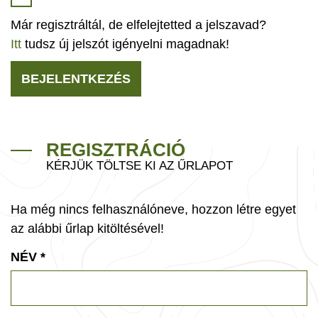
Már regisztráltál, de elfelejtetted a jelszavad?
Itt
tudsz új jelszót igényelni magadnak!
BEJELENTKEZÉS
REGISZTRÁCIÓ
KÉRJÜK TÖLTSE KI AZ ŰRLAPOT
Ha még nincs felhasználóneve, hozzon létre egyet
az alábbi űrlap kitöltésével!
NÉV
*