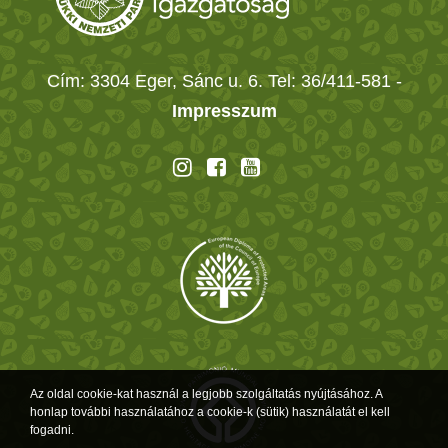
Cím: 3304 Eger, Sánc u. 6. Tel: 36/411-581
-
Impresszum
Az oldal cookie-kat használ a legjobb szolgáltatás nyújtásához. A
honlap további használatához a cookie-k (sütik) használatát el kell
fogadni.