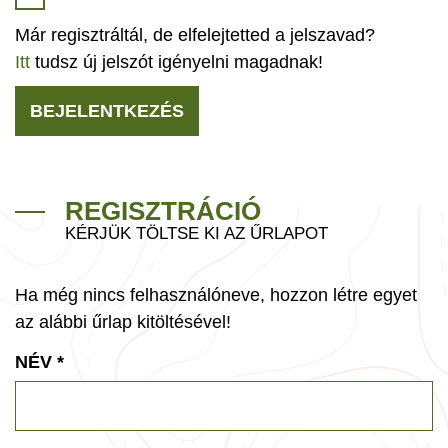
Már regisztráltál, de elfelejtetted a jelszavad?
Itt
tudsz új jelszót igényelni magadnak!
BEJELENTKEZÉS
REGISZTRÁCIÓ
KÉRJÜK TÖLTSE KI AZ ŰRLAPOT
Ha még nincs felhasználóneve, hozzon létre egyet
az alábbi űrlap kitöltésével!
NÉV
*