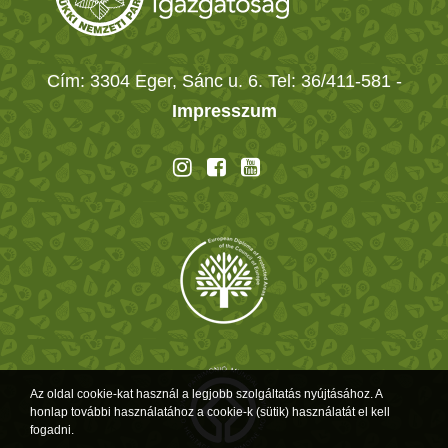
Cím: 3304 Eger, Sánc u. 6. Tel: 36/411-581
-
Impresszum
Az oldal cookie-kat használ a legjobb szolgáltatás nyújtásához. A
honlap további használatához a cookie-k (sütik) használatát el kell
fogadni.