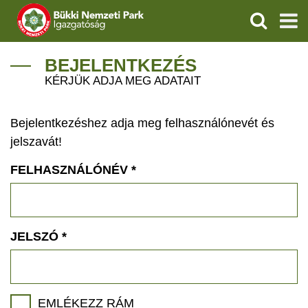
KERESÉS
IGAZGATÓSÁG
BEJELENTKEZÉS
KÉRJÜK ADJA MEG ADATAIT
TERMÉSZETVÉDELEM
Bejelentkezéshez adja meg felhasználónevét és
VÍZVÉDELEM
jelszavát!
ÖKOTURIZMUS
FELHASZNÁLÓNÉV
*
OKTATÁS
GEOPARKOK
JELSZÓ
*
KAPCSOLAT
EMLÉKEZZ RÁM