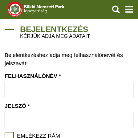
KERESÉS
IGAZGATÓSÁG
BEJELENTKEZÉS
KÉRJÜK ADJA MEG ADATAIT
TERMÉSZETVÉDELEM
Bejelentkezéshez adja meg felhasználónevét és
VÍZVÉDELEM
jelszavát!
ÖKOTURIZMUS
FELHASZNÁLÓNÉV
*
OKTATÁS
GEOPARKOK
JELSZÓ
*
KAPCSOLAT
EMLÉKEZZ RÁM