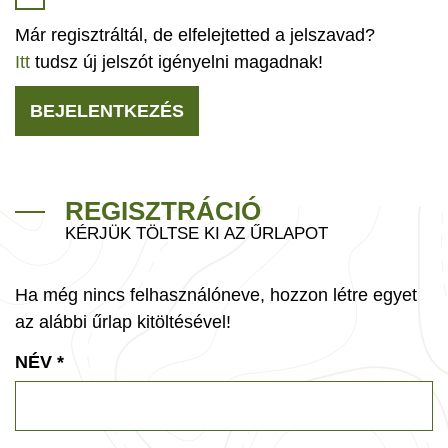
Már regisztráltál, de elfelejtetted a jelszavad?
Itt
tudsz új jelszót igényelni magadnak!
BEJELENTKEZÉS
REGISZTRÁCIÓ
KÉRJÜK TÖLTSE KI AZ ŰRLAPOT
Ha még nincs felhasználóneve, hozzon létre egyet
az alábbi űrlap kitöltésével!
NÉV
*