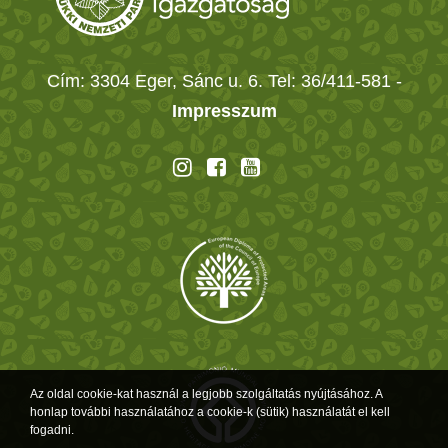
Cím: 3304 Eger, Sánc u. 6. Tel: 36/411-581
-
Impresszum
Az oldal cookie-kat használ a legjobb szolgáltatás nyújtásához. A
honlap további használatához a cookie-k (sütik) használatát el kell
fogadni.