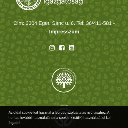
Cím: 3304 Eger, Sánc u. 6. Tel: 36/411-581
-
Impresszum
Az oldal cookie-kat használ a legjobb szolgáltatás nyújtásához. A
honlap további használatához a cookie-k (sütik) használatát el kell
fogadni.