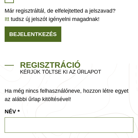
Már regisztráltál, de elfelejtetted a jelszavad?
Itt
tudsz új jelszót igényelni magadnak!
BEJELENTKEZÉS
REGISZTRÁCIÓ
KÉRJÜK TÖLTSE KI AZ ŰRLAPOT
Ha még nincs felhasználóneve, hozzon létre egyet
az alábbi űrlap kitöltésével!
NÉV
*