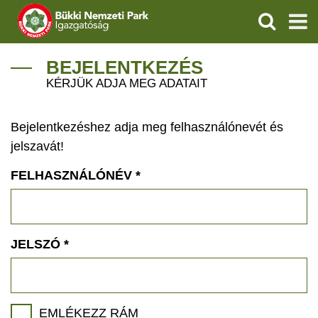
KERESÉS
IGAZGATÓSÁG
BEJELENTKEZÉS
KÉRJÜK ADJA MEG ADATAIT
TERMÉSZETVÉDELEM
Bejelentkezéshez adja meg felhasználónevét és
VÍZVÉDELEM
jelszavát!
ÖKOTURIZMUS
FELHASZNÁLÓNÉV
*
OKTATÁS
GEOPARKOK
JELSZÓ
*
KAPCSOLAT
EMLÉKEZZ RÁM