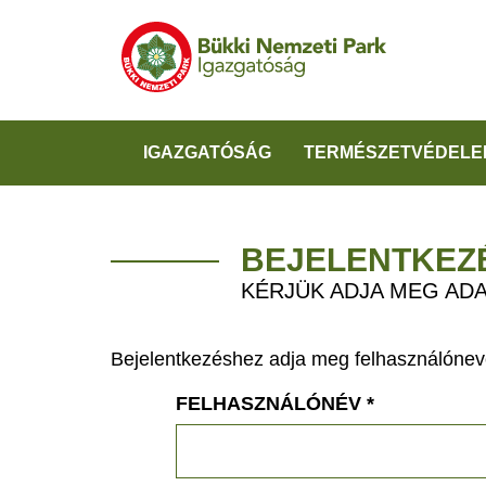
IGAZGATÓSÁG
TERMÉSZETVÉDELE
BEJELENTKEZ
KÉRJÜK ADJA MEG ADA
Bejelentkezéshez adja meg felhasználónevé
FELHASZNÁLÓNÉV
*