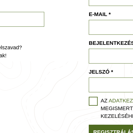
E-MAIL
*
BEJELENTKEZÉS
jelszavad?
ak!
JELSZÓ
*
AZ
ADATKEZ
MEGISMERT
KEZELÉSÉH
REGISZTRÁLÁ