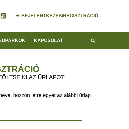
BEJELENTKEZÉS/REGISZTRÁCIÓ
KERESÉS
EOPARKOK
KAPCSOLAT
SZTRÁCIÓ
TÖLTSE KI AZ ŰRLAPOT
eve, hozzon létre egyet az alábbi űrlap