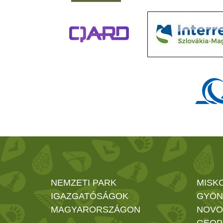
NEMZETI PARK
MISK
IGAZGATÓSÁGOK
GYÖN
MAGYARORSZÁGON
NOVO
GEOP