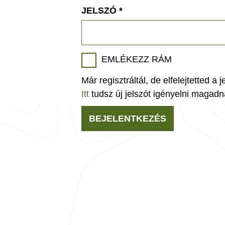
JELSZÓ
*
EMLÉKEZZ RÁM
Már regisztráltál, de elfelejtetted a 
Itt
tudsz új jelszót igényelni magadn
BEJELENTKEZÉS