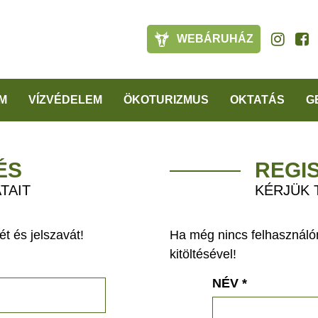
WEBÁRUHÁZ
M
VÍZVÉDELEM
ÖKOTURIZMUS
OKTATÁS
G
ÉS
REGI
TAIT
KÉRJÜK 
t és jelszavát!
Ha még nincs felhasználón
kitöltésével!
NÉV
*