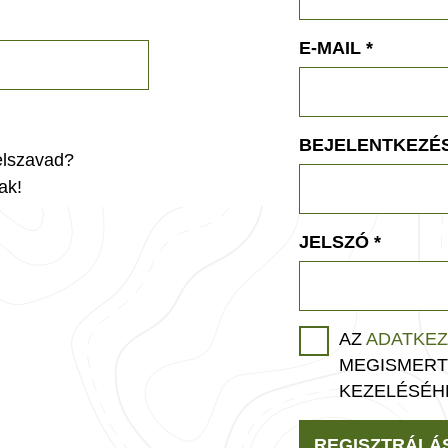
E-MAIL
*
BEJELENTKEZÉS
jelszavad?
ak!
JELSZÓ
*
AZ
ADATKEZ
MEGISMERT
KEZELÉSÉH
REGISZTRÁLÁ