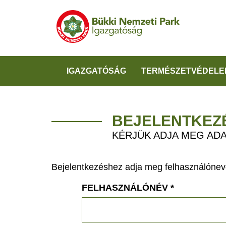
IGAZGATÓSÁG
TERMÉSZETVÉDELE
BEJELENTKEZ
KÉRJÜK ADJA MEG ADA
Bejelentkezéshez adja meg felhasználónevé
FELHASZNÁLÓNÉV
*