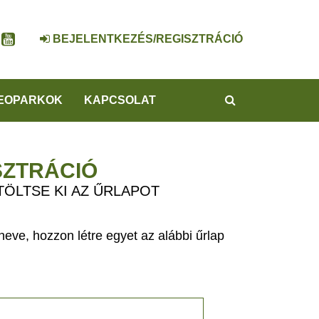
BEJELENTKEZÉS/REGISZTRÁCIÓ
KERESÉS
EOPARKOK
KAPCSOLAT
SZTRÁCIÓ
TÖLTSE KI AZ ŰRLAPOT
eve, hozzon létre egyet az alábbi űrlap