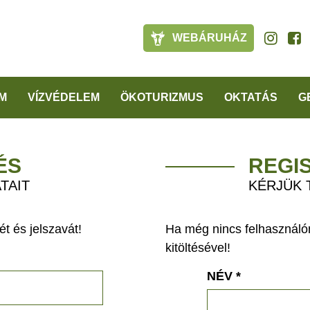
WEBÁRUHÁZ
M
VÍZVÉDELEM
ÖKOTURIZMUS
OKTATÁS
G
ÉS
REGI
TAIT
KÉRJÜK 
t és jelszavát!
Ha még nincs felhasználón
kitöltésével!
NÉV
*