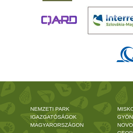
NEMZETI PARK
MISK
IGAZGATÓSÁGOK
GYÖN
MAGYARORSZÁGON
NOVO
GEOP