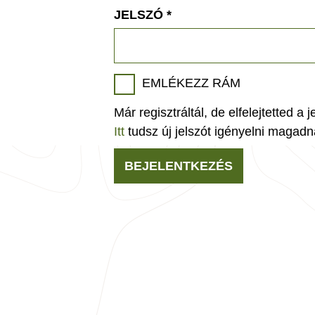
JELSZÓ
*
EMLÉKEZZ RÁM
Már regisztráltál, de elfelejtetted a 
Itt
tudsz új jelszót igényelni magadn
BEJELENTKEZÉS