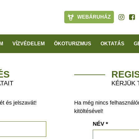
WEBÁRUHÁZ
M
VÍZVÉDELEM
ÖKOTURIZMUS
OKTATÁS
G
ÉS
REGI
TAIT
KÉRJÜK 
t és jelszavát!
Ha még nincs felhasználón
kitöltésével!
NÉV
*