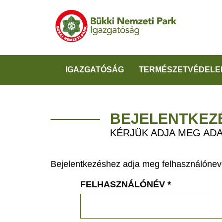
IGAZGATÓSÁG
TERMÉSZETVÉDELE
BEJELENTKEZ
KÉRJÜK ADJA MEG ADA
Bejelentkezéshez adja meg felhasználónevé
FELHASZNÁLÓNÉV
*