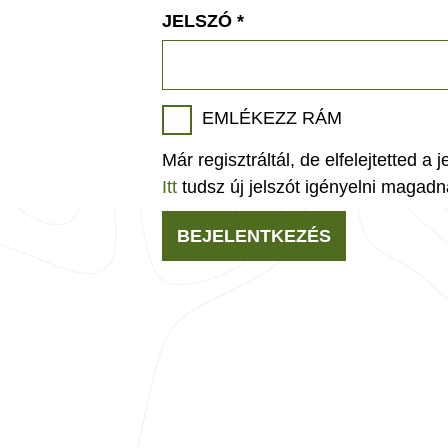
JELSZÓ
*
EMLÉKEZZ RÁM
Már regisztráltál, de elfelejtetted a 
Itt
tudsz új jelszót igényelni magadn
BEJELENTKEZÉS