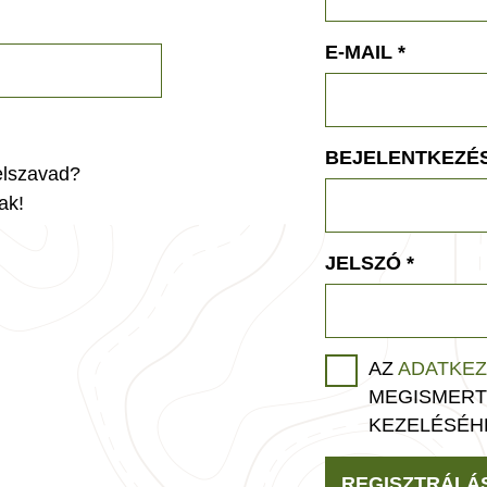
E-MAIL
*
BEJELENTKEZÉS
jelszavad?
ak!
JELSZÓ
*
AZ
ADATKEZ
MEGISMERT
KEZELÉSÉH
REGISZTRÁLÁ