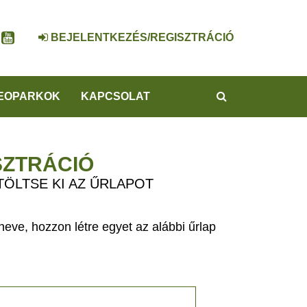
BEJELENTKEZÉS/REGISZTRÁCIÓ
KERESÉS
EOPARKOK
KAPCSOLAT
SZTRÁCIÓ
TÖLTSE KI AZ ŰRLAPOT
eve, hozzon létre egyet az alábbi űrlap