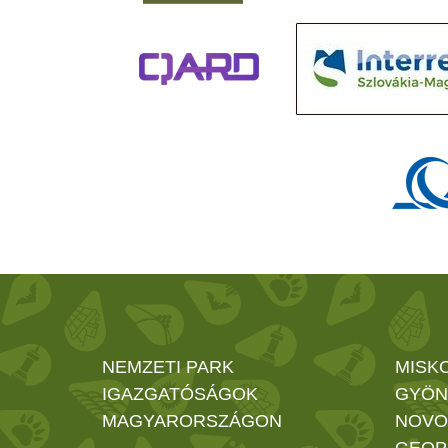
NEMZETI PARK
MISK
IGAZGATÓSÁGOK
GYÖN
MAGYARORSZÁGON
NOVO
GEOP