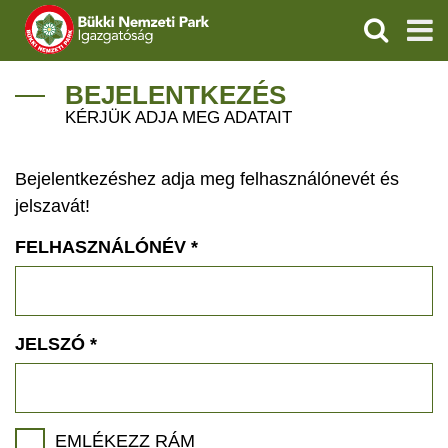
KERESÉS
IGAZGATÓSÁG
BEJELENTKEZÉS
KÉRJÜK ADJA MEG ADATAIT
TERMÉSZETVÉDELEM
Bejelentkezéshez adja meg felhasználónevét és
VÍZVÉDELEM
jelszavát!
ÖKOTURIZMUS
FELHASZNÁLÓNÉV
*
OKTATÁS
GEOPARKOK
JELSZÓ
*
KAPCSOLAT
EMLÉKEZZ RÁM