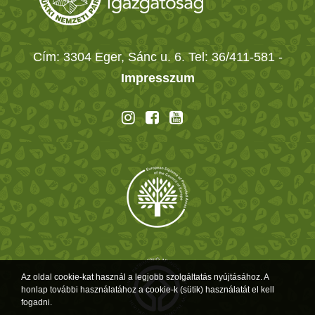
Cím: 3304 Eger, Sánc u. 6. Tel: 36/411-581
-
Impresszum
Az oldal cookie-kat használ a legjobb szolgáltatás nyújtásához. A
honlap további használatához a cookie-k (sütik) használatát el kell
fogadni.