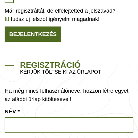
Már regisztráltál, de elfelejtetted a jelszavad?
Itt
tudsz új jelszót igényelni magadnak!
BEJELENTKEZÉS
REGISZTRÁCIÓ
KÉRJÜK TÖLTSE KI AZ ŰRLAPOT
Ha még nincs felhasználóneve, hozzon létre egyet
az alábbi űrlap kitöltésével!
NÉV
*