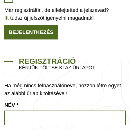
Már regisztráltál, de elfelejtetted a jelszavad?
Itt
tudsz új jelszót igényelni magadnak!
BEJELENTKEZÉS
REGISZTRÁCIÓ
KÉRJÜK TÖLTSE KI AZ ŰRLAPOT
Ha még nincs felhasználóneve, hozzon létre egyet
az alábbi űrlap kitöltésével!
NÉV
*