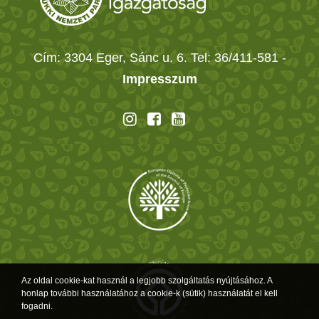
Cím: 3304 Eger, Sánc u. 6. Tel: 36/411-581
-
Impresszum
Az oldal cookie-kat használ a legjobb szolgáltatás nyújtásához. A
honlap további használatához a cookie-k (sütik) használatát el kell
fogadni.