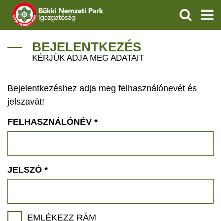
KERESÉS
IGAZGATÓSÁG
BEJELENTKEZÉS
KÉRJÜK ADJA MEG ADATAIT
TERMÉSZETVÉDELEM
Bejelentkezéshez adja meg felhasználónevét és
VÍZVÉDELEM
jelszavát!
ÖKOTURIZMUS
FELHASZNÁLÓNÉV
*
OKTATÁS
GEOPARKOK
JELSZÓ
*
KAPCSOLAT
EMLÉKEZZ RÁM