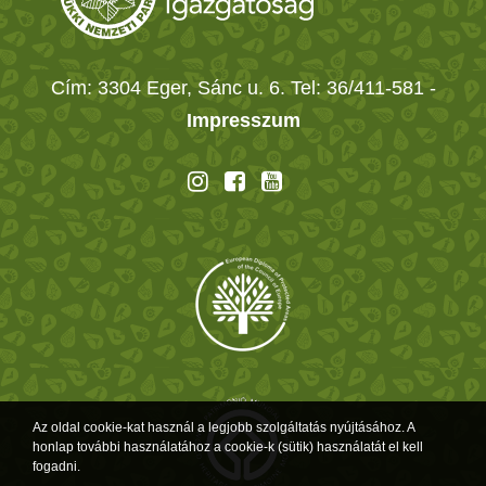
Cím: 3304 Eger, Sánc u. 6. Tel: 36/411-581
-
Impresszum
Az oldal cookie-kat használ a legjobb szolgáltatás nyújtásához. A
honlap további használatához a cookie-k (sütik) használatát el kell
fogadni.