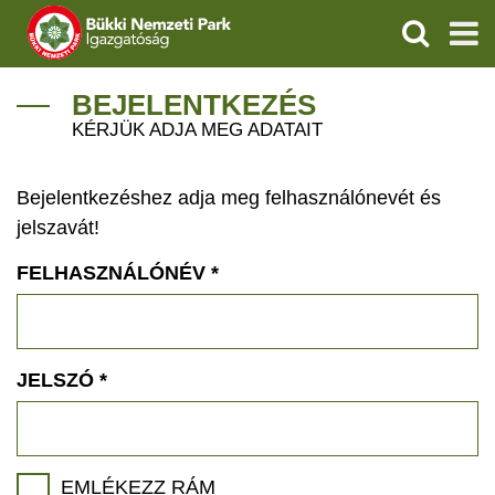
KERESÉS
IGAZGATÓSÁG
BEJELENTKEZÉS
KÉRJÜK ADJA MEG ADATAIT
TERMÉSZETVÉDELEM
Bejelentkezéshez adja meg felhasználónevét és
VÍZVÉDELEM
jelszavát!
ÖKOTURIZMUS
FELHASZNÁLÓNÉV
*
OKTATÁS
GEOPARKOK
JELSZÓ
*
KAPCSOLAT
EMLÉKEZZ RÁM