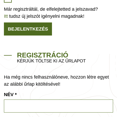
Már regisztráltál, de elfelejtetted a jelszavad?
Itt
tudsz új jelszót igényelni magadnak!
BEJELENTKEZÉS
REGISZTRÁCIÓ
KÉRJÜK TÖLTSE KI AZ ŰRLAPOT
Ha még nincs felhasználóneve, hozzon létre egyet
az alábbi űrlap kitöltésével!
NÉV
*