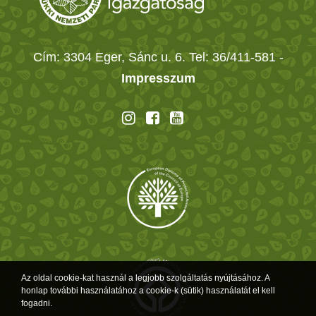
Cím: 3304 Eger, Sánc u. 6. Tel: 36/411-581
-
Impresszum
Az oldal cookie-kat használ a legjobb szolgáltatás nyújtásához. A
honlap további használatához a cookie-k (sütik) használatát el kell
fogadni.