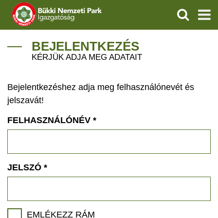
KERESÉS
IGAZGATÓSÁG
BEJELENTKEZÉS
KÉRJÜK ADJA MEG ADATAIT
TERMÉSZETVÉDELEM
Bejelentkezéshez adja meg felhasználónevét és
VÍZVÉDELEM
jelszavát!
ÖKOTURIZMUS
FELHASZNÁLÓNÉV
*
OKTATÁS
GEOPARKOK
JELSZÓ
*
KAPCSOLAT
EMLÉKEZZ RÁM