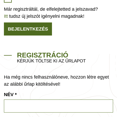
Már regisztráltál, de elfelejtetted a jelszavad?
Itt
tudsz új jelszót igényelni magadnak!
BEJELENTKEZÉS
REGISZTRÁCIÓ
KÉRJÜK TÖLTSE KI AZ ŰRLAPOT
Ha még nincs felhasználóneve, hozzon létre egyet
az alábbi űrlap kitöltésével!
NÉV
*