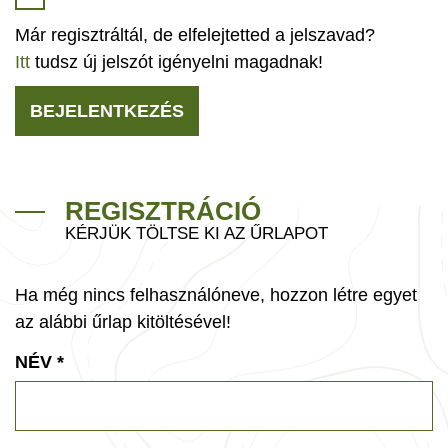
Már regisztráltál, de elfelejtetted a jelszavad?
Itt
tudsz új jelszót igényelni magadnak!
BEJELENTKEZÉS
REGISZTRÁCIÓ
KÉRJÜK TÖLTSE KI AZ ŰRLAPOT
Ha még nincs felhasználóneve, hozzon létre egyet
az alábbi űrlap kitöltésével!
NÉV
*