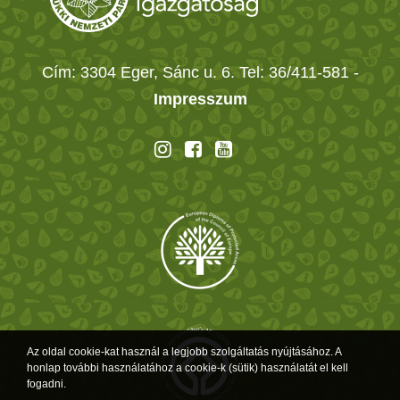
Cím: 3304 Eger, Sánc u. 6. Tel: 36/411-581
-
Impresszum
Az oldal cookie-kat használ a legjobb szolgáltatás nyújtásához. A
honlap további használatához a cookie-k (sütik) használatát el kell
fogadni.