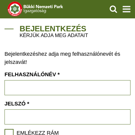
KERESÉS
IGAZGATÓSÁG
BEJELENTKEZÉS
KÉRJÜK ADJA MEG ADATAIT
TERMÉSZETVÉDELEM
Bejelentkezéshez adja meg felhasználónevét és
VÍZVÉDELEM
jelszavát!
ÖKOTURIZMUS
FELHASZNÁLÓNÉV
*
OKTATÁS
GEOPARKOK
JELSZÓ
*
KAPCSOLAT
EMLÉKEZZ RÁM