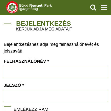
KERESÉS
IGAZGATÓSÁG
BEJELENTKEZÉS
KÉRJÜK ADJA MEG ADATAIT
TERMÉSZETVÉDELEM
Bejelentkezéshez adja meg felhasználónevét és
VÍZVÉDELEM
jelszavát!
ÖKOTURIZMUS
FELHASZNÁLÓNÉV
*
OKTATÁS
GEOPARKOK
JELSZÓ
*
KAPCSOLAT
EMLÉKEZZ RÁM