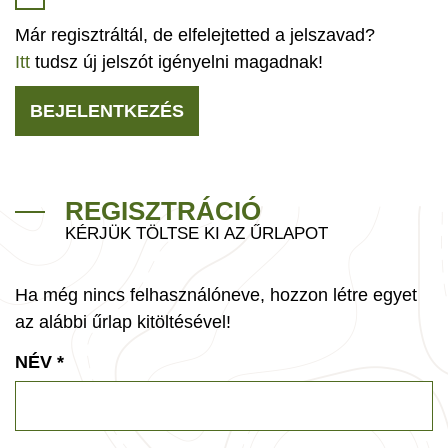
Már regisztráltál, de elfelejtetted a jelszavad?
Itt
tudsz új jelszót igényelni magadnak!
BEJELENTKEZÉS
REGISZTRÁCIÓ
KÉRJÜK TÖLTSE KI AZ ŰRLAPOT
Ha még nincs felhasználóneve, hozzon létre egyet
az alábbi űrlap kitöltésével!
NÉV
*