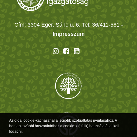
Cím: 3304 Eger, Sánc u. 6. Tel: 36/411-581
-
Impresszum
Az oldal cookie-kat használ a legjobb szolgáltatás nyújtásához. A
honlap további használatához a cookie-k (sütik) használatát el kell
fogadni.