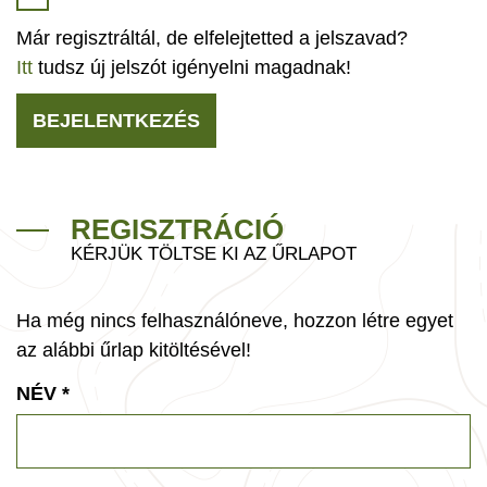
Már regisztráltál, de elfelejtetted a jelszavad?
Itt
tudsz új jelszót igényelni magadnak!
BEJELENTKEZÉS
REGISZTRÁCIÓ
KÉRJÜK TÖLTSE KI AZ ŰRLAPOT
Ha még nincs felhasználóneve, hozzon létre egyet
az alábbi űrlap kitöltésével!
NÉV
*