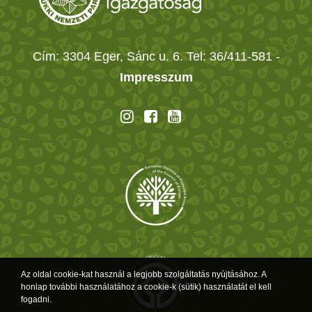
Cím: 3304 Eger, Sánc u. 6. Tel: 36/411-581
-
Impresszum
Az oldal cookie-kat használ a legjobb szolgáltatás nyújtásához. A
honlap további használatához a cookie-k (sütik) használatát el kell
fogadni.