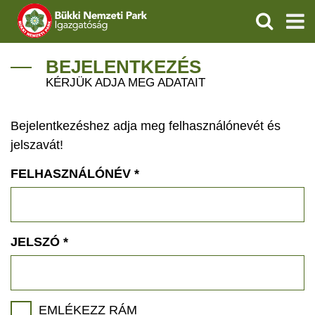
KERESÉS
IGAZGATÓSÁG
BEJELENTKEZÉS
KÉRJÜK ADJA MEG ADATAIT
TERMÉSZETVÉDELEM
Bejelentkezéshez adja meg felhasználónevét és
VÍZVÉDELEM
jelszavát!
ÖKOTURIZMUS
FELHASZNÁLÓNÉV
*
OKTATÁS
GEOPARKOK
JELSZÓ
*
KAPCSOLAT
EMLÉKEZZ RÁM