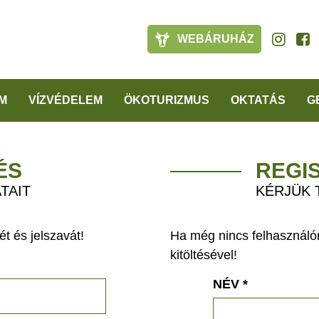
WEBÁRUHÁZ
M
VÍZVÉDELEM
ÖKOTURIZMUS
OKTATÁS
G
ÉS
REGI
TAIT
KÉRJÜK 
t és jelszavát!
Ha még nincs felhasználón
kitöltésével!
NÉV
*