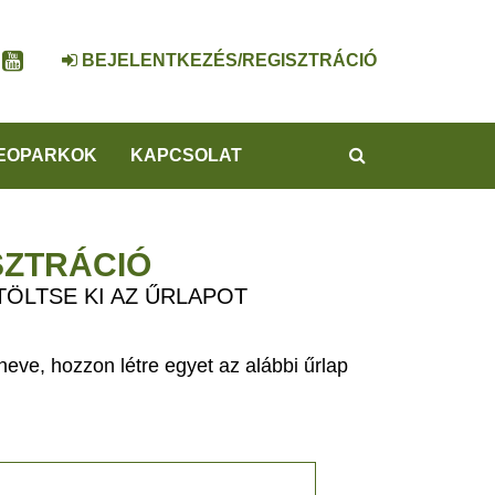
BEJELENTKEZÉS/REGISZTRÁCIÓ
KERESÉS
EOPARKOK
KAPCSOLAT
SZTRÁCIÓ
TÖLTSE KI AZ ŰRLAPOT
eve, hozzon létre egyet az alábbi űrlap