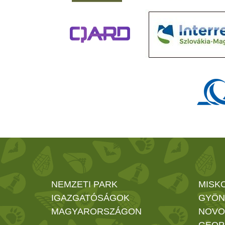
NEMZETI PARK
MISK
IGAZGATÓSÁGOK
GYÖN
MAGYARORSZÁGON
NOVO
GEOP