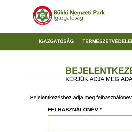
IGAZGATÓSÁG
TERMÉSZETVÉDELE
BEJELENTKEZ
KÉRJÜK ADJA MEG ADA
Bejelentkezéshez adja meg felhasználónevé
FELHASZNÁLÓNÉV
*