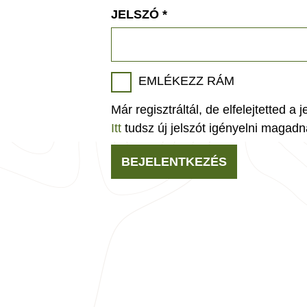
JELSZÓ
*
EMLÉKEZZ RÁM
Már regisztráltál, de elfelejtetted a 
Itt
tudsz új jelszót igényelni magadn
BEJELENTKEZÉS