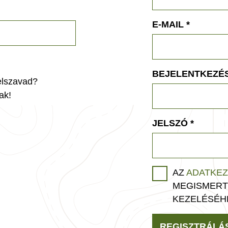
E-MAIL
*
BEJELENTKEZÉS
jelszavad?
ak!
JELSZÓ
*
AZ
ADATKEZ
MEGISMERT
KEZELÉSÉH
REGISZTRÁLÁ