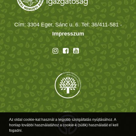
Cím: 3304 Eger, Sánc u. 6. Tel: 36/411-581
-
Impresszum
Az oldal cookie-kat használ a legjobb szolgáltatás nyújtásához. A
honlap további használatához a cookie-k (sütik) használatát el kell
fogadni.