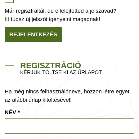
Már regisztráltál, de elfelejtetted a jelszavad?
Itt
tudsz új jelszót igényelni magadnak!
BEJELENTKEZÉS
REGISZTRÁCIÓ
KÉRJÜK TÖLTSE KI AZ ŰRLAPOT
Ha még nincs felhasználóneve, hozzon létre egyet
az alábbi űrlap kitöltésével!
NÉV
*