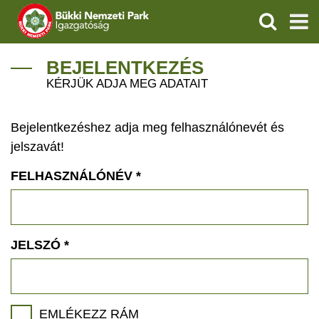
KERESÉS
IGAZGATÓSÁG
BEJELENTKEZÉS
KÉRJÜK ADJA MEG ADATAIT
TERMÉSZETVÉDELEM
Bejelentkezéshez adja meg felhasználónevét és
VÍZVÉDELEM
jelszavát!
ÖKOTURIZMUS
FELHASZNÁLÓNÉV
*
OKTATÁS
GEOPARKOK
JELSZÓ
*
KAPCSOLAT
EMLÉKEZZ RÁM