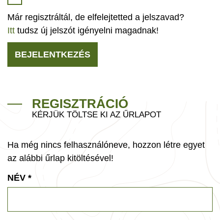
Már regisztráltál, de elfelejtetted a jelszavad?
Itt
tudsz új jelszót igényelni magadnak!
BEJELENTKEZÉS
REGISZTRÁCIÓ
KÉRJÜK TÖLTSE KI AZ ŰRLAPOT
Ha még nincs felhasználóneve, hozzon létre egyet
az alábbi űrlap kitöltésével!
NÉV
*