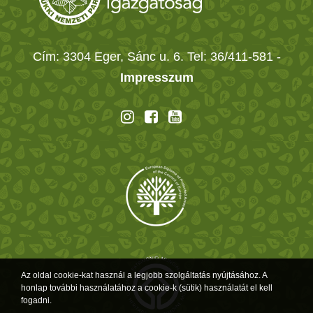
Cím: 3304 Eger, Sánc u. 6. Tel: 36/411-581
-
Impresszum
Az oldal cookie-kat használ a legjobb szolgáltatás nyújtásához. A
honlap további használatához a cookie-k (sütik) használatát el kell
fogadni.