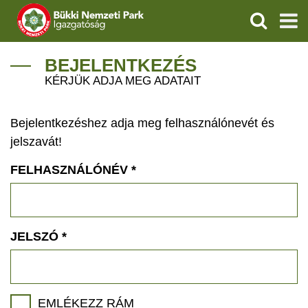
KERESÉS
IGAZGATÓSÁG
BEJELENTKEZÉS
KÉRJÜK ADJA MEG ADATAIT
TERMÉSZETVÉDELEM
Bejelentkezéshez adja meg felhasználónevét és
VÍZVÉDELEM
jelszavát!
ÖKOTURIZMUS
FELHASZNÁLÓNÉV
*
OKTATÁS
GEOPARKOK
JELSZÓ
*
KAPCSOLAT
EMLÉKEZZ RÁM