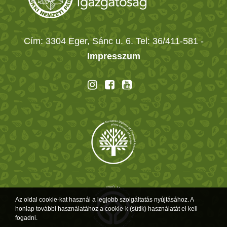
Cím: 3304 Eger, Sánc u. 6. Tel: 36/411-581
-
Impresszum
Az oldal cookie-kat használ a legjobb szolgáltatás nyújtásához. A
honlap további használatához a cookie-k (sütik) használatát el kell
fogadni.