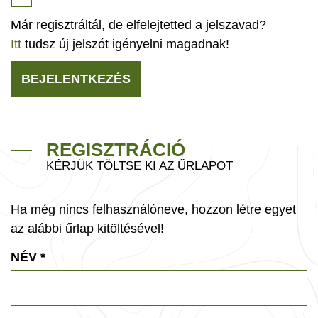
Már regisztráltál, de elfelejtetted a jelszavad?
Itt
tudsz új jelszót igényelni magadnak!
BEJELENTKEZÉS
REGISZTRÁCIÓ
KÉRJÜK TÖLTSE KI AZ ŰRLAPOT
Ha még nincs felhasználóneve, hozzon létre egyet
az alábbi űrlap kitöltésével!
NÉV
*