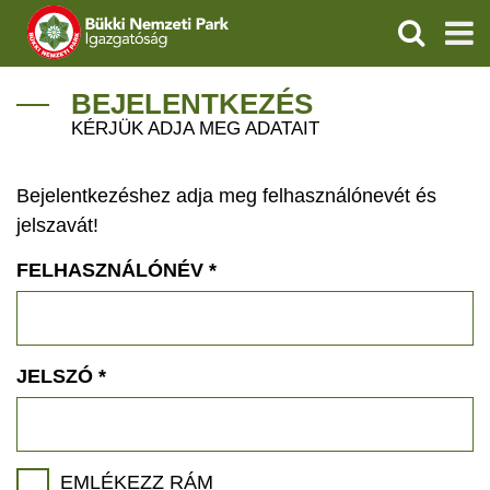
KERESÉS
IGAZGATÓSÁG
BEJELENTKEZÉS
KÉRJÜK ADJA MEG ADATAIT
TERMÉSZETVÉDELEM
Bejelentkezéshez adja meg felhasználónevét és
VÍZVÉDELEM
jelszavát!
ÖKOTURIZMUS
FELHASZNÁLÓNÉV
*
OKTATÁS
GEOPARKOK
JELSZÓ
*
KAPCSOLAT
EMLÉKEZZ RÁM