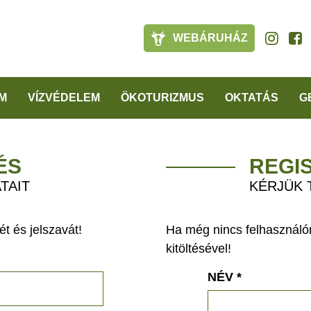
WEBÁRUHÁZ
M
VÍZVÉDELEM
ÖKOTURIZMUS
OKTATÁS
G
ÉS
REGI
TAIT
KÉRJÜK 
t és jelszavát!
Ha még nincs felhasználón
kitöltésével!
NÉV
*