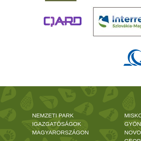
NEMZETI PARK
MISK
IGAZGATÓSÁGOK
GYÖN
MAGYARORSZÁGON
NOVO
GEOP