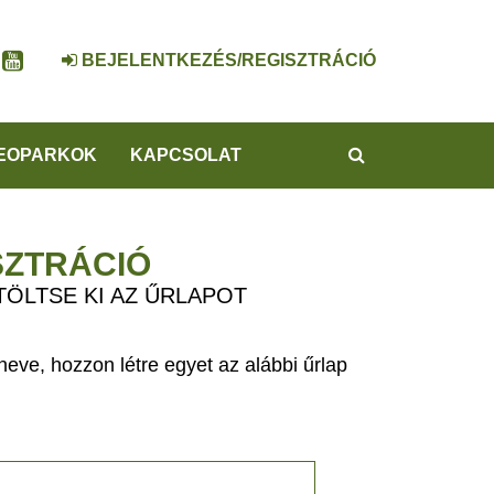
BEJELENTKEZÉS/REGISZTRÁCIÓ
KERESÉS
EOPARKOK
KAPCSOLAT
SZTRÁCIÓ
TÖLTSE KI AZ ŰRLAPOT
eve, hozzon létre egyet az alábbi űrlap