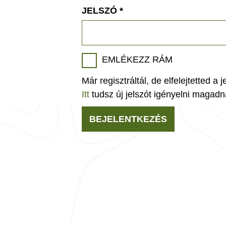
JELSZÓ
*
EMLÉKEZZ RÁM
Már regisztráltál, de elfelejtetted a 
Itt
tudsz új jelszót igényelni magadn
BEJELENTKEZÉS