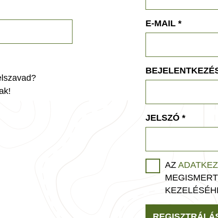
E-MAIL
*
BEJELENTKEZÉS
jelszavad?
ak!
JELSZÓ
*
AZ
ADATKEZ
MEGISMERT
KEZELÉSÉH
REGISZTRÁLÁ