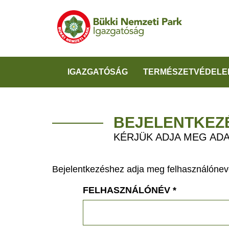
IGAZGATÓSÁG
TERMÉSZETVÉDELE
BEJELENTKEZ
KÉRJÜK ADJA MEG ADA
Bejelentkezéshez adja meg felhasználónevé
FELHASZNÁLÓNÉV
*