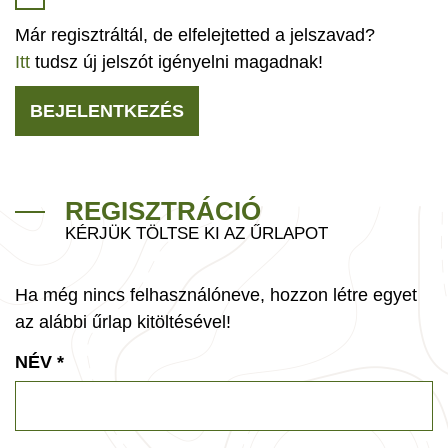
Már regisztráltál, de elfelejtetted a jelszavad?
Itt
tudsz új jelszót igényelni magadnak!
BEJELENTKEZÉS
REGISZTRÁCIÓ
KÉRJÜK TÖLTSE KI AZ ŰRLAPOT
Ha még nincs felhasználóneve, hozzon létre egyet
az alábbi űrlap kitöltésével!
NÉV
*