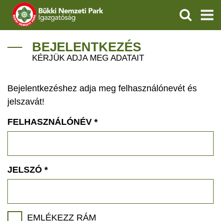
KERESÉS
IGAZGATÓSÁG
BEJELENTKEZÉS
KÉRJÜK ADJA MEG ADATAIT
TERMÉSZETVÉDELEM
Bejelentkezéshez adja meg felhasználónevét és
VÍZVÉDELEM
jelszavát!
ÖKOTURIZMUS
FELHASZNÁLÓNÉV
*
OKTATÁS
GEOPARKOK
JELSZÓ
*
KAPCSOLAT
EMLÉKEZZ RÁM