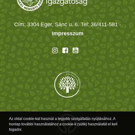
Cím: 3304 Eger, Sánc u. 6. Tel: 36/411-581
-
Impresszum
Az oldal cookie-kat használ a legjobb szolgáltatás nyújtásához. A
honlap további használatához a cookie-k (sütik) használatát el kell
fogadni.