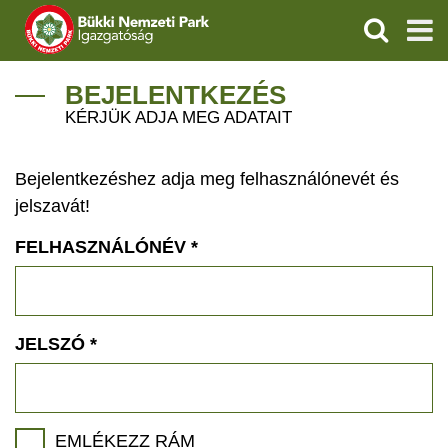
KERESÉS
IGAZGATÓSÁG
BEJELENTKEZÉS
KÉRJÜK ADJA MEG ADATAIT
TERMÉSZETVÉDELEM
Bejelentkezéshez adja meg felhasználónevét és
VÍZVÉDELEM
jelszavát!
ÖKOTURIZMUS
FELHASZNÁLÓNÉV
*
OKTATÁS
GEOPARKOK
JELSZÓ
*
KAPCSOLAT
EMLÉKEZZ RÁM