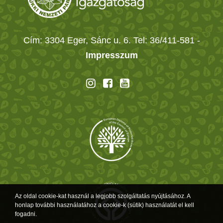
Cím: 3304 Eger, Sánc u. 6. Tel: 36/411-581
-
Impresszum
Az oldal cookie-kat használ a legjobb szolgáltatás nyújtásához. A
honlap további használatához a cookie-k (sütik) használatát el kell
fogadni.