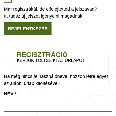
Már regisztráltál, de elfelejtetted a jelszavad?
Itt
tudsz új jelszót igényelni magadnak!
BEJELENTKEZÉS
REGISZTRÁCIÓ
KÉRJÜK TÖLTSE KI AZ ŰRLAPOT
Ha még nincs felhasználóneve, hozzon létre egyet
az alábbi űrlap kitöltésével!
NÉV
*