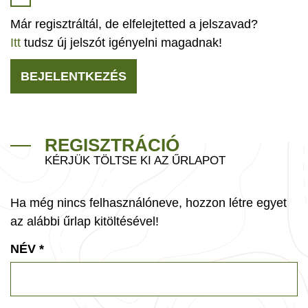
Már regisztráltál, de elfelejtetted a jelszavad?
Itt
tudsz új jelszót igényelni magadnak!
BEJELENTKEZÉS
REGISZTRÁCIÓ
KÉRJÜK TÖLTSE KI AZ ŰRLAPOT
Ha még nincs felhasználóneve, hozzon létre egyet
az alábbi űrlap kitöltésével!
NÉV
*