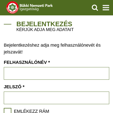
KERESÉS
IGAZGATÓSÁG
BEJELENTKEZÉS
KÉRJÜK ADJA MEG ADATAIT
TERMÉSZETVÉDELEM
Bejelentkezéshez adja meg felhasználónevét és
VÍZVÉDELEM
jelszavát!
ÖKOTURIZMUS
FELHASZNÁLÓNÉV
*
OKTATÁS
GEOPARKOK
JELSZÓ
*
KAPCSOLAT
EMLÉKEZZ RÁM