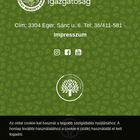
Cím: 3304 Eger, Sánc u. 6. Tel: 36/411-581
-
Impresszum
Az oldal cookie-kat használ a legjobb szolgáltatás nyújtásához. A
honlap további használatához a cookie-k (sütik) használatát el kell
fogadni.