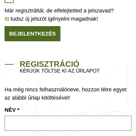
Már regisztráltál, de elfelejtetted a jelszavad?
Itt
tudsz új jelszót igényelni magadnak!
BEJELENTKEZÉS
REGISZTRÁCIÓ
KÉRJÜK TÖLTSE KI AZ ŰRLAPOT
Ha még nincs felhasználóneve, hozzon létre egyet
az alábbi űrlap kitöltésével!
NÉV
*