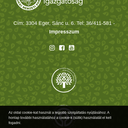
Cím: 3304 Eger, Sánc u. 6. Tel: 36/411-581
-
Impresszum
Az oldal cookie-kat használ a legjobb szolgáltatás nyújtásához. A
honlap további használatához a cookie-k (sütik) használatát el kell
fogadni.