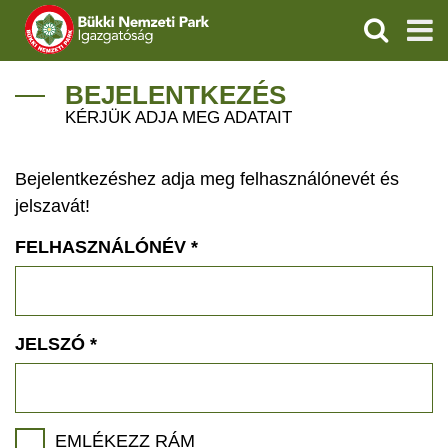
KERESÉS
IGAZGATÓSÁG
BEJELENTKEZÉS
KÉRJÜK ADJA MEG ADATAIT
TERMÉSZETVÉDELEM
Bejelentkezéshez adja meg felhasználónevét és
VÍZVÉDELEM
jelszavát!
ÖKOTURIZMUS
FELHASZNÁLÓNÉV
*
OKTATÁS
GEOPARKOK
JELSZÓ
*
KAPCSOLAT
EMLÉKEZZ RÁM