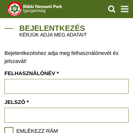
KERESÉS
IGAZGATÓSÁG
BEJELENTKEZÉS
KÉRJÜK ADJA MEG ADATAIT
TERMÉSZETVÉDELEM
Bejelentkezéshez adja meg felhasználónevét és
VÍZVÉDELEM
jelszavát!
ÖKOTURIZMUS
FELHASZNÁLÓNÉV
*
OKTATÁS
GEOPARKOK
JELSZÓ
*
KAPCSOLAT
EMLÉKEZZ RÁM