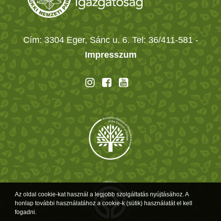
Cím: 3304 Eger, Sánc u. 6. Tel: 36/411-581
-
Impresszum
Az oldal cookie-kat használ a legjobb szolgáltatás nyújtásához. A
honlap további használatához a cookie-k (sütik) használatát el kell
fogadni.