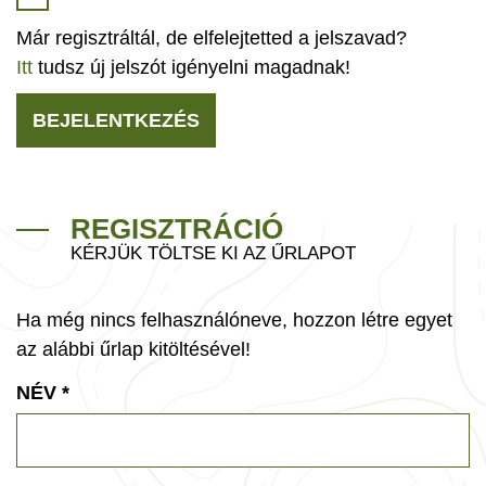
Már regisztráltál, de elfelejtetted a jelszavad?
Itt
tudsz új jelszót igényelni magadnak!
BEJELENTKEZÉS
REGISZTRÁCIÓ
KÉRJÜK TÖLTSE KI AZ ŰRLAPOT
Ha még nincs felhasználóneve, hozzon létre egyet
az alábbi űrlap kitöltésével!
NÉV
*