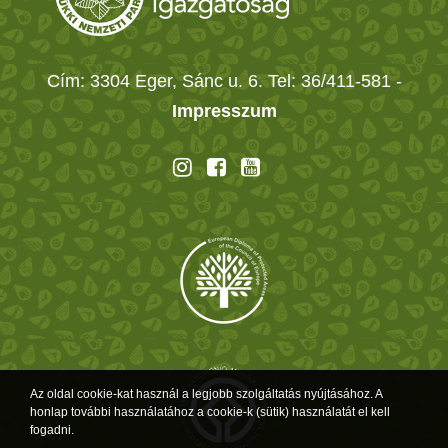
Cím: 3304 Eger, Sánc u. 6. Tel: 36/411-581
-
Impresszum
Az oldal cookie-kat használ a legjobb szolgáltatás nyújtásához. A
honlap további használatához a cookie-k (sütik) használatát el kell
fogadni.