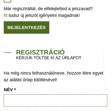
Már regisztráltál, de elfelejtetted a jelszavad?
Itt
tudsz új jelszót igényelni magadnak!
BEJELENTKEZÉS
REGISZTRÁCIÓ
KÉRJÜK TÖLTSE KI AZ ŰRLAPOT
Ha még nincs felhasználóneve, hozzon létre egyet
az alábbi űrlap kitöltésével!
NÉV
*