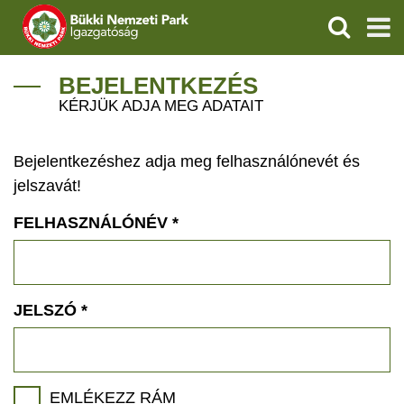
KERESÉS
IGAZGATÓSÁG
BEJELENTKEZÉS
KÉRJÜK ADJA MEG ADATAIT
TERMÉSZETVÉDELEM
Bejelentkezéshez adja meg felhasználónevét és
VÍZVÉDELEM
jelszavát!
ÖKOTURIZMUS
FELHASZNÁLÓNÉV
*
OKTATÁS
GEOPARKOK
JELSZÓ
*
KAPCSOLAT
EMLÉKEZZ RÁM