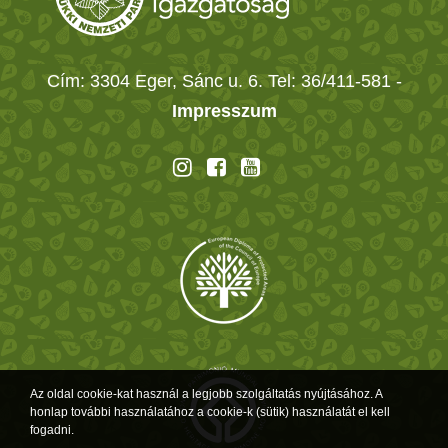
Cím: 3304 Eger, Sánc u. 6. Tel: 36/411-581
-
Impresszum
Az oldal cookie-kat használ a legjobb szolgáltatás nyújtásához. A
honlap további használatához a cookie-k (sütik) használatát el kell
fogadni.