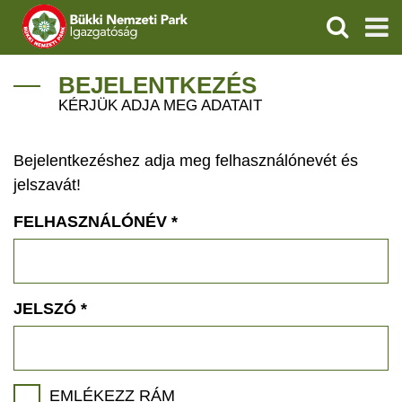
KERESÉS
IGAZGATÓSÁG
BEJELENTKEZÉS
KÉRJÜK ADJA MEG ADATAIT
TERMÉSZETVÉDELEM
Bejelentkezéshez adja meg felhasználónevét és
VÍZVÉDELEM
jelszavát!
ÖKOTURIZMUS
FELHASZNÁLÓNÉV
*
OKTATÁS
GEOPARKOK
JELSZÓ
*
KAPCSOLAT
EMLÉKEZZ RÁM