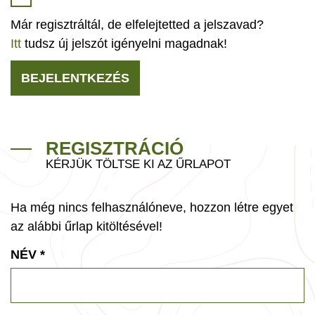
Már regisztráltál, de elfelejtetted a jelszavad?
Itt
tudsz új jelszót igényelni magadnak!
BEJELENTKEZÉS
REGISZTRÁCIÓ
KÉRJÜK TÖLTSE KI AZ ŰRLAPOT
Ha még nincs felhasználóneve, hozzon létre egyet
az alábbi űrlap kitöltésével!
NÉV
*