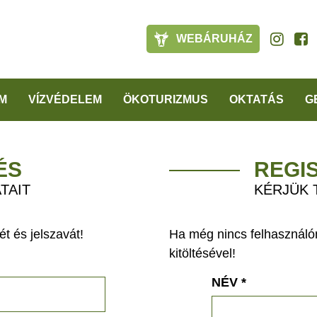
WEBÁRUHÁZ
M
VÍZVÉDELEM
ÖKOTURIZMUS
OKTATÁS
G
ÉS
REGI
TAIT
KÉRJÜK 
t és jelszavát!
Ha még nincs felhasználón
kitöltésével!
NÉV
*