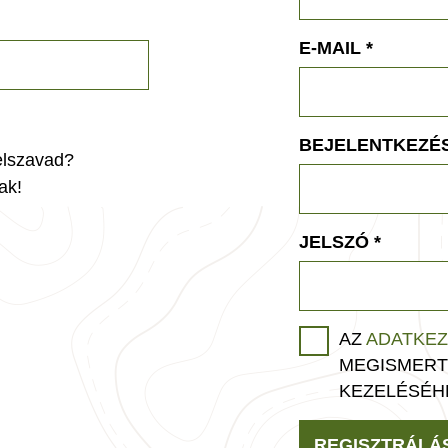
E-MAIL
*
BEJELENTKEZÉS
jelszavad?
ak!
JELSZÓ
*
AZ
ADATKEZ
MEGISMERT
KEZELÉSÉH
REGISZTRÁLÁ