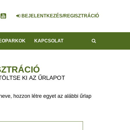
BEJELENTKEZÉS/REGISZTRÁCIÓ
KERESÉS
EOPARKOK
KAPCSOLAT
SZTRÁCIÓ
TÖLTSE KI AZ ŰRLAPOT
eve, hozzon létre egyet az alábbi űrlap