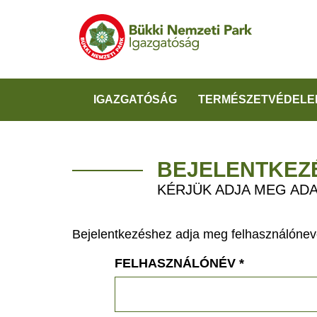
IGAZGATÓSÁG
TERMÉSZETVÉDELE
BEJELENTKEZ
KÉRJÜK ADJA MEG ADA
Bejelentkezéshez adja meg felhasználónevé
FELHASZNÁLÓNÉV
*