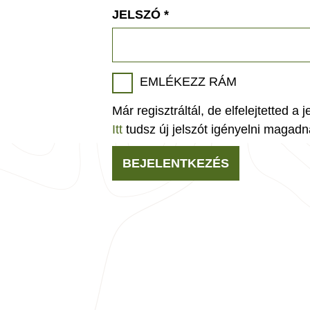
JELSZÓ
*
EMLÉKEZZ RÁM
Már regisztráltál, de elfelejtetted a 
Itt
tudsz új jelszót igényelni magadn
BEJELENTKEZÉS