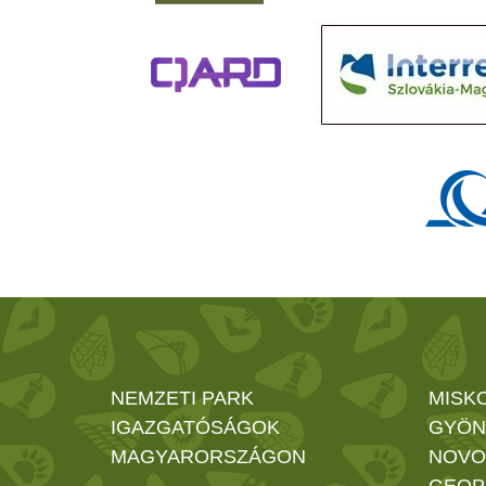
NEMZETI PARK
MISK
IGAZGATÓSÁGOK
GYÖN
MAGYARORSZÁGON
NOVO
GEOP