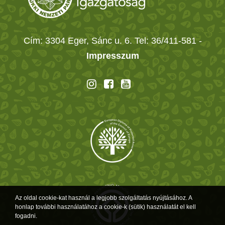
Cím: 3304 Eger, Sánc u. 6. Tel: 36/411-581
-
Impresszum
Az oldal cookie-kat használ a legjobb szolgáltatás nyújtásához. A
honlap további használatához a cookie-k (sütik) használatát el kell
fogadni.