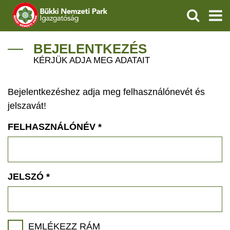
KERESÉS
IGAZGATÓSÁG
BEJELENTKEZÉS
KÉRJÜK ADJA MEG ADATAIT
TERMÉSZETVÉDELEM
Bejelentkezéshez adja meg felhasználónevét és
VÍZVÉDELEM
jelszavát!
ÖKOTURIZMUS
FELHASZNÁLÓNÉV
*
OKTATÁS
GEOPARKOK
JELSZÓ
*
KAPCSOLAT
EMLÉKEZZ RÁM