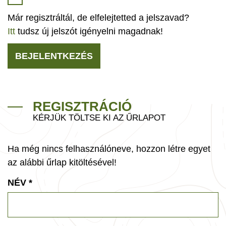
Már regisztráltál, de elfelejtetted a jelszavad?
Itt
tudsz új jelszót igényelni magadnak!
BEJELENTKEZÉS
REGISZTRÁCIÓ
KÉRJÜK TÖLTSE KI AZ ŰRLAPOT
Ha még nincs felhasználóneve, hozzon létre egyet
az alábbi űrlap kitöltésével!
NÉV
*