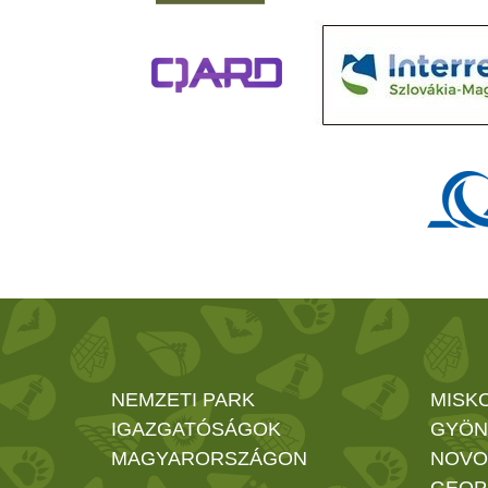
NEMZETI PARK
MISK
IGAZGATÓSÁGOK
GYÖN
MAGYARORSZÁGON
NOVO
GEOP