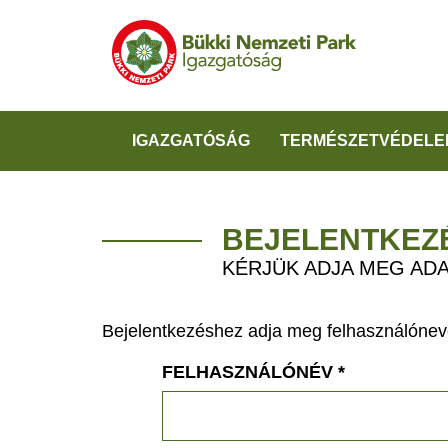
IGAZGATÓSÁG
TERMÉSZETVÉDELE
BEJELENTKEZ
KÉRJÜK ADJA MEG ADA
Bejelentkezéshez adja meg felhasználónevé
FELHASZNÁLÓNÉV
*