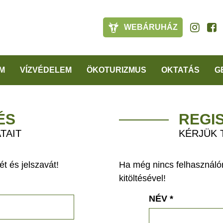
WEBÁRUHÁZ
M
VÍZVÉDELEM
ÖKOTURIZMUS
OKTATÁS
G
ÉS
REGI
TAIT
KÉRJÜK 
t és jelszavát!
Ha még nincs felhasználón
kitöltésével!
NÉV
*