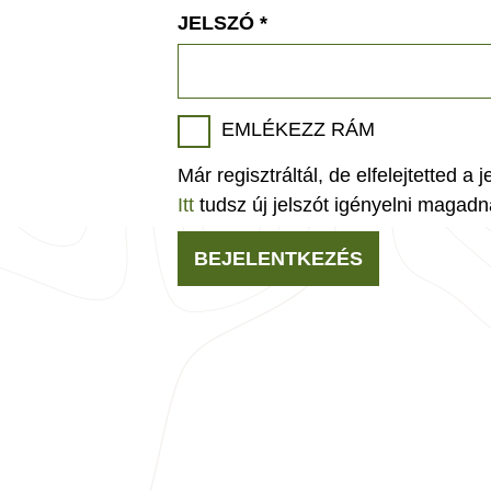
JELSZÓ
*
EMLÉKEZZ RÁM
Már regisztráltál, de elfelejtetted a 
Itt
tudsz új jelszót igényelni magadn
BEJELENTKEZÉS