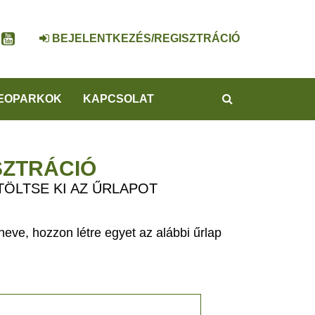
BEJELENTKEZÉS/REGISZTRÁCIÓ
KERESÉS
EOPARKOK
KAPCSOLAT
SZTRÁCIÓ
TÖLTSE KI AZ ŰRLAPOT
eve, hozzon létre egyet az alábbi űrlap