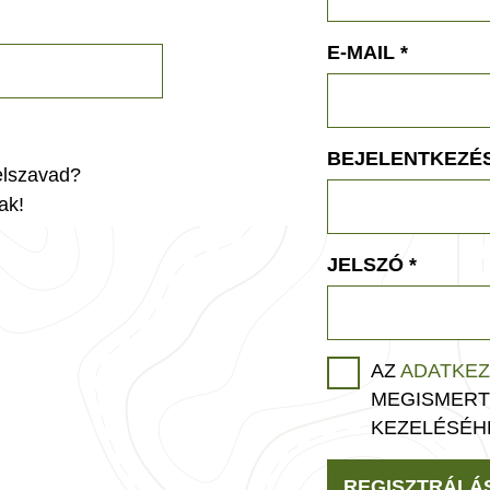
E-MAIL
*
BEJELENTKEZÉS
jelszavad?
ak!
JELSZÓ
*
AZ
ADATKEZ
MEGISMERT
KEZELÉSÉH
REGISZTRÁLÁ