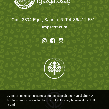
Cím: 3304 Eger, Sánc u. 6. Tel: 36/411-581
-
Impresszum
Az oldal cookie-kat használ a legjobb szolgáltatás nyújtásához. A
honlap további használatához a cookie-k (sütik) használatát el kell
fogadni.