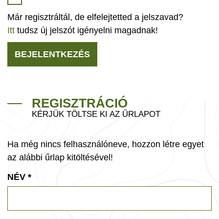
Már regisztráltál, de elfelejtetted a jelszavad?
Itt
tudsz új jelszót igényelni magadnak!
BEJELENTKEZÉS
REGISZTRÁCIÓ
KÉRJÜK TÖLTSE KI AZ ŰRLAPOT
Ha még nincs felhasználóneve, hozzon létre egyet
az alábbi űrlap kitöltésével!
NÉV
*