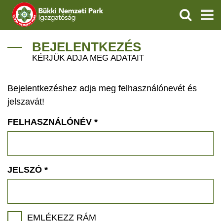
KERESÉS
IGAZGATÓSÁG
BEJELENTKEZÉS
KÉRJÜK ADJA MEG ADATAIT
TERMÉSZETVÉDELEM
Bejelentkezéshez adja meg felhasználónevét és
VÍZVÉDELEM
jelszavát!
ÖKOTURIZMUS
FELHASZNÁLÓNÉV
*
OKTATÁS
GEOPARKOK
JELSZÓ
*
KAPCSOLAT
EMLÉKEZZ RÁM