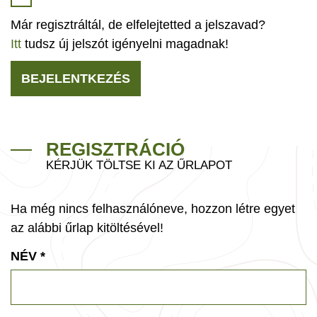
Már regisztráltál, de elfelejtetted a jelszavad?
Itt
tudsz új jelszót igényelni magadnak!
BEJELENTKEZÉS
REGISZTRÁCIÓ
KÉRJÜK TÖLTSE KI AZ ŰRLAPOT
Ha még nincs felhasználóneve, hozzon létre egyet
az alábbi űrlap kitöltésével!
NÉV
*