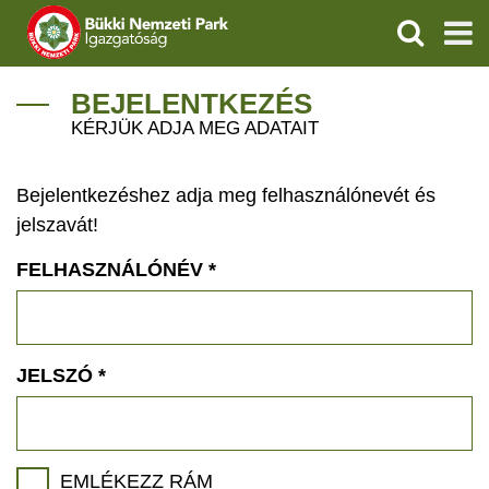
KERESÉS
IGAZGATÓSÁG
BEJELENTKEZÉS
KÉRJÜK ADJA MEG ADATAIT
TERMÉSZETVÉDELEM
Bejelentkezéshez adja meg felhasználónevét és
VÍZVÉDELEM
jelszavát!
ÖKOTURIZMUS
FELHASZNÁLÓNÉV
*
OKTATÁS
GEOPARKOK
JELSZÓ
*
KAPCSOLAT
EMLÉKEZZ RÁM