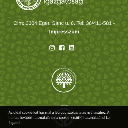
Cím: 3304 Eger, Sánc u. 6. Tel: 36/411-581
-
Impresszum
Az oldal cookie-kat használ a legjobb szolgáltatás nyújtásához. A
honlap további használatához a cookie-k (sütik) használatát el kell
fogadni.