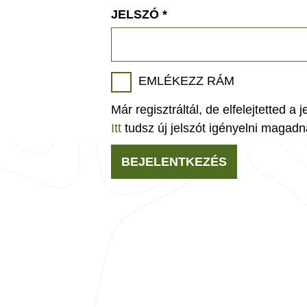
JELSZÓ
*
EMLÉKEZZ RÁM
Már regisztráltál, de elfelejtetted a 
Itt
tudsz új jelszót igényelni magadn
BEJELENTKEZÉS