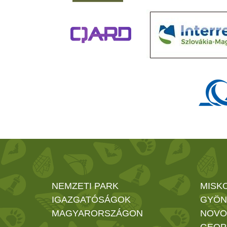
NEMZETI PARK
MISK
IGAZGATÓSÁGOK
GYÖN
MAGYARORSZÁGON
NOVO
GEOP