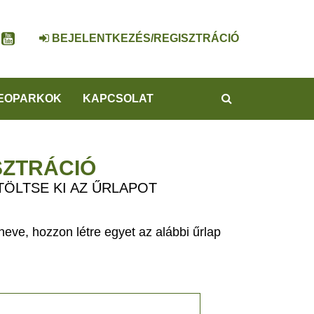
BEJELENTKEZÉS/REGISZTRÁCIÓ
KERESÉS
EOPARKOK
KAPCSOLAT
SZTRÁCIÓ
TÖLTSE KI AZ ŰRLAPOT
eve, hozzon létre egyet az alábbi űrlap