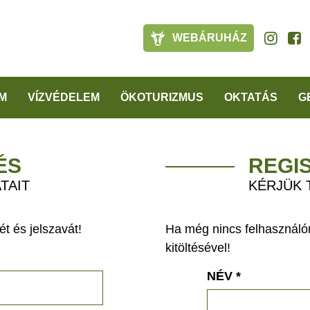
WEBÁRUHÁZ
M
VÍZVÉDELEM
ÖKOTURIZMUS
OKTATÁS
G
ÉS
REGI
TAIT
KÉRJÜK 
t és jelszavát!
Ha még nincs felhasználón
kitöltésével!
NÉV
*