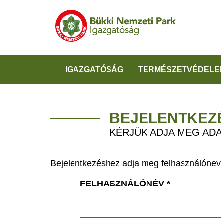
IGAZGATÓSÁG
TERMÉSZETVÉDELE
BEJELENTKEZ
KÉRJÜK ADJA MEG ADA
Bejelentkezéshez adja meg felhasználónevé
FELHASZNÁLÓNÉV
*