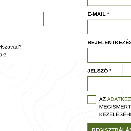
E-MAIL
*
BEJELENTKEZÉS
jelszavad?
ak!
JELSZÓ
*
AZ
ADATKEZ
MEGISMERT
KEZELÉSÉH
REGISZTRÁLÁ