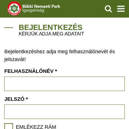
KERESÉS
IGAZGATÓSÁG
BEJELENTKEZÉS
KÉRJÜK ADJA MEG ADATAIT
TERMÉSZETVÉDELEM
Bejelentkezéshez adja meg felhasználónevét és
VÍZVÉDELEM
jelszavát!
ÖKOTURIZMUS
FELHASZNÁLÓNÉV
*
OKTATÁS
GEOPARKOK
JELSZÓ
*
KAPCSOLAT
EMLÉKEZZ RÁM