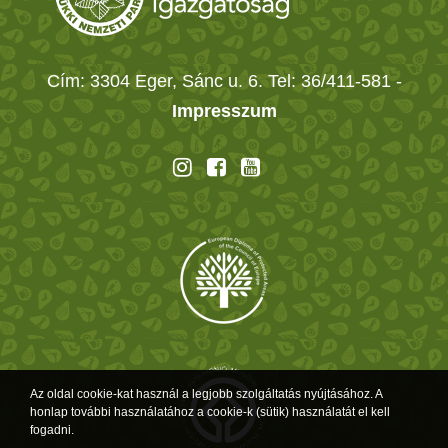
Cím: 3304 Eger, Sánc u. 6. Tel: 36/411-581
-
Impresszum
Az oldal cookie-kat használ a legjobb szolgáltatás nyújtásához. A
honlap további használatához a cookie-k (sütik) használatát el kell
fogadni.