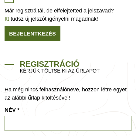
Már regisztráltál, de elfelejtetted a jelszavad?
Itt
tudsz új jelszót igényelni magadnak!
BEJELENTKEZÉS
REGISZTRÁCIÓ
KÉRJÜK TÖLTSE KI AZ ŰRLAPOT
Ha még nincs felhasználóneve, hozzon létre egyet
az alábbi űrlap kitöltésével!
NÉV
*