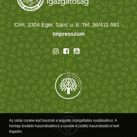
Cím: 3304 Eger, Sánc u. 6. Tel: 36/411-581
-
Impresszum
Az oldal cookie-kat használ a legjobb szolgáltatás nyújtásához. A
honlap további használatához a cookie-k (sütik) használatát el kell
fogadni.