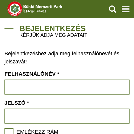
KERESÉS
IGAZGATÓSÁG
BEJELENTKEZÉS
KÉRJÜK ADJA MEG ADATAIT
TERMÉSZETVÉDELEM
Bejelentkezéshez adja meg felhasználónevét és
VÍZVÉDELEM
jelszavát!
ÖKOTURIZMUS
FELHASZNÁLÓNÉV
*
OKTATÁS
GEOPARKOK
JELSZÓ
*
KAPCSOLAT
EMLÉKEZZ RÁM