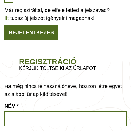
Már regisztráltál, de elfelejtetted a jelszavad?
Itt
tudsz új jelszót igényelni magadnak!
BEJELENTKEZÉS
REGISZTRÁCIÓ
KÉRJÜK TÖLTSE KI AZ ŰRLAPOT
Ha még nincs felhasználóneve, hozzon létre egyet
az alábbi űrlap kitöltésével!
NÉV
*