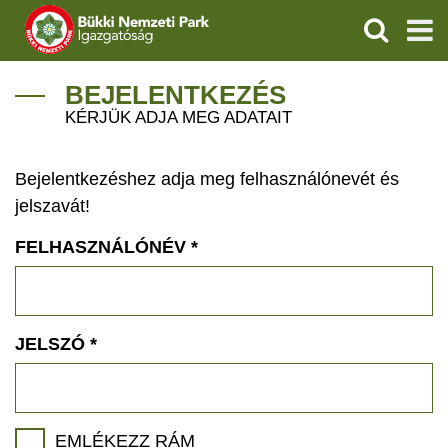
KERESÉS
IGAZGATÓSÁG
BEJELENTKEZÉS
KÉRJÜK ADJA MEG ADATAIT
TERMÉSZETVÉDELEM
Bejelentkezéshez adja meg felhasználónevét és
VÍZVÉDELEM
jelszavát!
ÖKOTURIZMUS
FELHASZNÁLÓNÉV
*
OKTATÁS
GEOPARKOK
JELSZÓ
*
KAPCSOLAT
EMLÉKEZZ RÁM