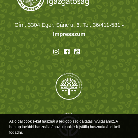
Cím: 3304 Eger, Sánc u. 6. Tel: 36/411-581
-
Impresszum
Az oldal cookie-kat használ a legjobb szolgáltatás nyújtásához. A
honlap további használatához a cookie-k (sütik) használatát el kell
fogadni.